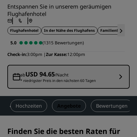
Entspannen Sie in unserem geräumigen
Flughafenhotel
Flughafenhotel
In der Nähe des Flughafens
Familienfreundlich
5.0
(1315 Bewertungen)
Check-in
3:00pm
Zur Kasse
12:00pm
USD 94.65
ab
/Nacht
* niedrigster Preis in den nächsten 60 Tagen
s
Hochzeiten
Angebote
Bewertungen
Finden Sie die besten Raten für