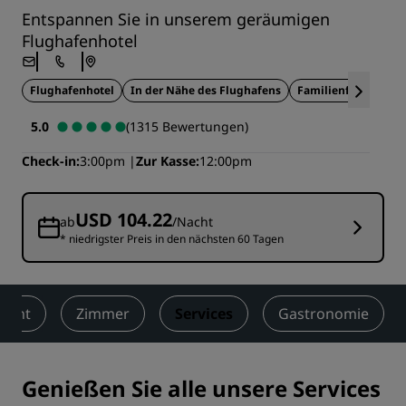
Entspannen Sie in unserem geräumigen
Flughafenhotel
Flughafenhotel
In der Nähe des Flughafens
Familienfreundlich
5.0
(1315 Bewertungen)
Check-in
3:00pm
Zur Kasse
12:00pm
USD 104.22
ab
/Nacht
* niedrigster Preis in den nächsten 60 Tagen
sicht
Zimmer
Services
Gastronomie
Genießen Sie alle unsere Services