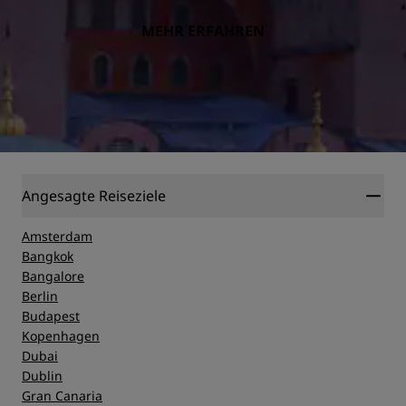
MEHR ERFAHREN
Angesagte Reiseziele
Amsterdam
Bangkok
Bangalore
Berlin
Budapest
Kopenhagen
Dubai
Dublin
Gran Canaria