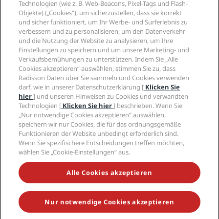
Radisson Hotel Group
Technologien (wie z. B. Web-Beacons, Pixel-Tags und Flash-
Rechtliches
Radisson Hotels APP
Objekte) („Cookies“), um sicherzustellen, dass sie korrekt
Medien
„Sports Approved“-Hotels
und sicher funktioniert, um Ihr Werbe- und Surferlebnis zu
Karriere RHG
Privacy Centre
Hilfe
Familienfreundliche Hotels
verbessern und zu personalisieren, um den Datenverkehr
Karriere PPHE
Rechtliche Hinweise
Gesundheit & Sicherheit
und die Nutzung der Website zu analysieren, um Ihre
Karrieren EHL
Radisson Rewards Geschäftsbedingungen
Einstellungen zu speichern und um unsere Marketing- und
Verbrauchermeldungen
The Club by RHG
Soziale Medien
Website-Nutzungsvereinbarung
Verkaufsbemühungen zu unterstützen. Indem Sie „Alle
Kontakt
Entwicklungsmöglichkeiten
Cookies akzeptieren“ auswählen, stimmen Sie zu, dass
Digitale Barrierefreiheit
FAQ
Marken von Radisson Hotels
Responsible Business – Unser Engagement
Radisson Daten über Sie sammeln und Cookies verwenden
Moderne Sklaverei – Erklärung
Inhaltsübersicht
darf, wie in unserer Datenschutzerklärung [
Klicken Sie
Einkauf
hier
] und unseren Hinweisen zu Cookies und verwandten
Technologien [
Klicken Sie hier
] beschrieben. Wenn Sie
„Nur notwendige Cookies akzeptieren“ auswählen,
speichern wir nur Cookies, die für das ordnungsgemäße
Funktionieren der Website unbedingt erforderlich sind.
Wenn Sie spezifischere Entscheidungen treffen möchten,
wählen Sie „Cookie-Einstellungen“ aus.
VERPASSEN SIE NIEMALS UNSERE BELIEBTESTEN
ANGEBOTE
Alle Cookies akzeptieren
Nur notwendige Cookies akzeptieren
© 2026 Radisson Hotel Group.
Alle Rechte vorbehalten. RHG Radisson
Hotel Group, Radisson, Radisson RED, Radisson Blu, Radisson Collection,