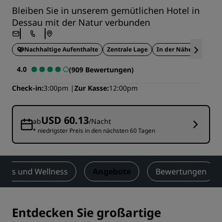
Bleiben Sie in unserem gemütlichen Hotel in
Dessau mit der Natur verbunden
Nachhaltige Aufenthalte
Zentrale Lage
In der Nähe von Touri
4.0
(909 Bewertungen)
Check-in
3:00pm
Zur Kasse
12:00pm
USD 60.13
ab
/Nacht
* niedrigster Preis in den nächsten 60 Tagen
tness und Wellness
Angebote
Bewertungen
Entdecken Sie großartige