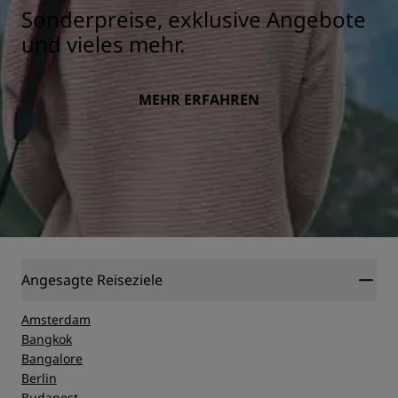
Sonderpreise, exklusive Angebote
und vieles mehr.
MEHR ERFAHREN
Angesagte Reiseziele
Amsterdam
Bangkok
Bangalore
Berlin
Budapest