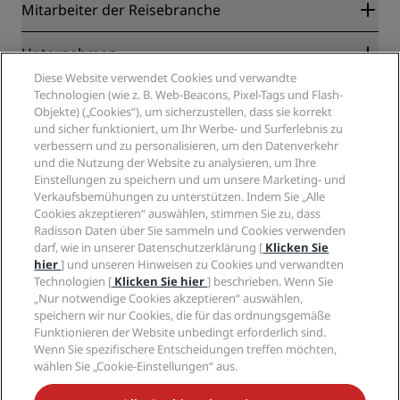
Radisson Rewards
Mitarbeiter der Reisebranche
Online-Bestpreisgarantie
Blog
Partner
Unternehmen
Reiseziele
Reisebüros
Diese Website verwendet Cookies und verwandte
Neue und aufstrebende Hotels
Radisson Hotel Group
Technologien (wie z. B. Web-Beacons, Pixel-Tags und Flash-
Rechtliches
Radisson Hotels APP
Objekte) („Cookies“), um sicherzustellen, dass sie korrekt
Medien
„Sports Approved“-Hotels
und sicher funktioniert, um Ihr Werbe- und Surferlebnis zu
Karriere RHG
Privacy Centre
Hilfe
Familienfreundliche Hotels
verbessern und zu personalisieren, um den Datenverkehr
Karriere PPHE
Rechtliche Hinweise
und die Nutzung der Website zu analysieren, um Ihre
Gesundheit & Sicherheit
Karrieren EHL
Radisson Rewards Geschäftsbedingungen
Einstellungen zu speichern und um unsere Marketing- und
Verbrauchermeldungen
The Club by RHG
Soziale Medien
Website-Nutzungsvereinbarung
Verkaufsbemühungen zu unterstützen. Indem Sie „Alle
Kontakt
Entwicklungsmöglichkeiten
Cookies akzeptieren“ auswählen, stimmen Sie zu, dass
Digitale Barrierefreiheit
FAQ
Marken von Radisson Hotels
Radisson Daten über Sie sammeln und Cookies verwenden
Responsible Business – Unser Engagement
Moderne Sklaverei – Erklärung
Inhaltsübersicht
darf, wie in unserer Datenschutzerklärung [
Klicken Sie
Einkauf
hier
] und unseren Hinweisen zu Cookies und verwandten
Technologien [
Klicken Sie hier
] beschrieben. Wenn Sie
„Nur notwendige Cookies akzeptieren“ auswählen,
speichern wir nur Cookies, die für das ordnungsgemäße
Funktionieren der Website unbedingt erforderlich sind.
Wenn Sie spezifischere Entscheidungen treffen möchten,
wählen Sie „Cookie-Einstellungen“ aus.
VERPASSEN SIE NIEMALS UNSERE BELIEBTESTEN
ANGEBOTE