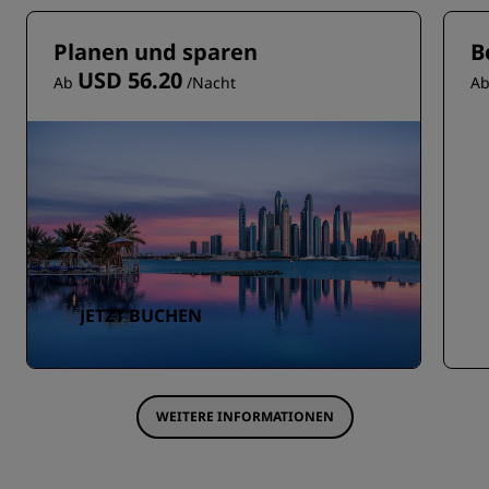
Planen und sparen
B
USD 56.20
Ab
/Nacht
A
JETZT BUCHEN
WEITERE INFORMATIONEN