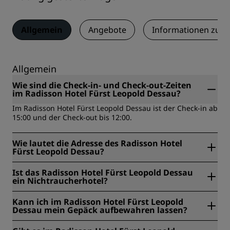
Allgemein
Angebote
Informationen zum
Allgemein
Wie sind die Check-in- und Check-out-Zeiten
im Radisson Hotel Fürst Leopold Dessau?
Im Radisson Hotel Fürst Leopold Dessau ist der Check-in ab
15:00 und der Check-out bis 12:00.
Wie lautet die Adresse des Radisson Hotel
Fürst Leopold Dessau?
Das Radisson Hotel Fürst Leopold Dessau befindet sich
Ist das Radisson Hotel Fürst Leopold Dessau
unter der Adresse Friedensplatz 1, Dessau, Deutschland.
ein Nichtraucherhotel?
Ja, das Radisson Hotel Fürst Leopold Dessau ist ein
Kann ich im Radisson Hotel Fürst Leopold
rauchfreies Hotel.
Dessau mein Gepäck aufbewahren lassen?
Ja, eine Gepäckaufbewahrung ist im Radisson Hotel Fürst