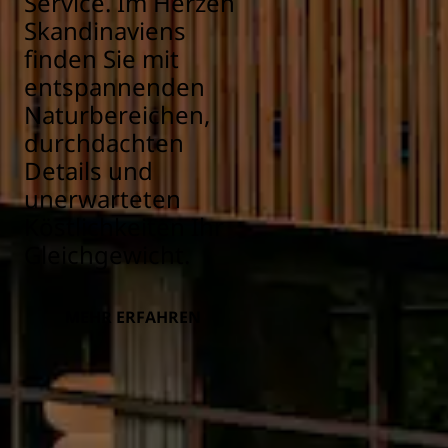
Service. Im Herzen
Skandinaviens
finden Sie mit
entspannenden
Naturbereichen,
durchdachten
Details und
unerwarteten
Köstlichkeiten Ihr
Gleichgewicht.
MEHR ERFAHREN