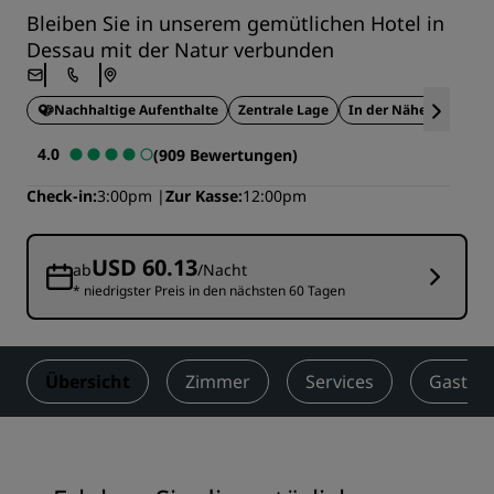
Bleiben Sie in unserem gemütlichen Hotel in
Dessau mit der Natur verbunden
Nachhaltige Aufenthalte
Zentrale Lage
In der Nähe von Touri
4.0
(909 Bewertungen)
Check-in
3:00pm
Zur Kasse
12:00pm
USD 60.13
ab
/Nacht
* niedrigster Preis in den nächsten 60 Tagen
Übersicht
Zimmer
Services
Gastro