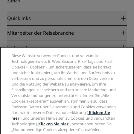
Zürich
Quicklinks
Radisson Rewards
Mitarbeiter der Reisebranche
Online-Bestpreisgarantie
Blog
Partner
Unternehmen
Reiseziele
Reisebüros
Diese Website verwendet Cookies und verwandte
Neue und aufstrebende Hotels
Radisson Hotel Group
Technologien (wie z. B. Web-Beacons, Pixel-Tags und Flash-
Rechtliches
Radisson Hotels APP
Objekte) („Cookies“), um sicherzustellen, dass sie korrekt
Medien
„Sports Approved“-Hotels
und sicher funktioniert, um Ihr Werbe- und Surferlebnis zu
Karriere RHG
Privacy Centre
Hilfe
Familienfreundliche Hotels
verbessern und zu personalisieren, um den Datenverkehr
Karriere PPHE
Rechtliche Hinweise
und die Nutzung der Website zu analysieren, um Ihre
Gesundheit & Sicherheit
Karrieren EHL
Radisson Rewards Geschäftsbedingungen
Einstellungen zu speichern und um unsere Marketing- und
Verbrauchermeldungen
The Club by RHG
Soziale Medien
Website-Nutzungsvereinbarung
Verkaufsbemühungen zu unterstützen. Indem Sie „Alle
Kontakt
Entwicklungsmöglichkeiten
Cookies akzeptieren“ auswählen, stimmen Sie zu, dass
Digitale Barrierefreiheit
FAQ
Marken von Radisson Hotels
Radisson Daten über Sie sammeln und Cookies verwenden
Responsible Business – Unser Engagement
Moderne Sklaverei – Erklärung
Inhaltsübersicht
darf, wie in unserer Datenschutzerklärung [
Klicken Sie
Einkauf
hier
] und unseren Hinweisen zu Cookies und verwandten
Technologien [
Klicken Sie hier
] beschrieben. Wenn Sie
„Nur notwendige Cookies akzeptieren“ auswählen,