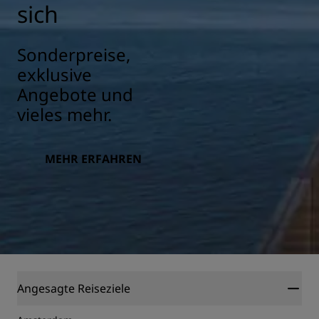
sich
Sonderpreise,
exklusive
Angebote und
vieles mehr.
MEHR ERFAHREN
Angesagte Reiseziele