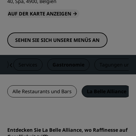
40, Spa, 4900, Belgien
AUF DER KARTE ANZEIGEN
SEHEN SIE SICH UNSERE MENÜS AN
er
Services
Gastronomie
Tagungen und 
Alle Restaurants und Bars
La Belle Alliance
Entdecken Sie La Belle Alliance, wo Raffinesse auf