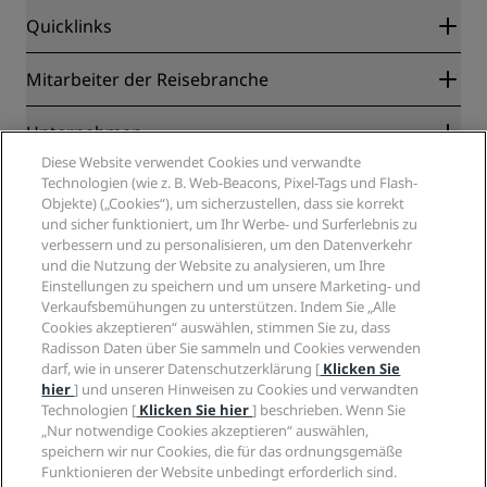
Quicklinks
Radisson Rewards
Mitarbeiter der Reisebranche
Online-Bestpreisgarantie
Blog
Partner
Unternehmen
Reiseziele
Reisebüros
Diese Website verwendet Cookies und verwandte
Neue und aufstrebende Hotels
Radisson Hotel Group
Technologien (wie z. B. Web-Beacons, Pixel-Tags und Flash-
Rechtliches
Radisson Hotels APP
Objekte) („Cookies“), um sicherzustellen, dass sie korrekt
Medien
„Sports Approved“-Hotels
und sicher funktioniert, um Ihr Werbe- und Surferlebnis zu
Karriere RHG
Privacy Centre
Hilfe
Familienfreundliche Hotels
verbessern und zu personalisieren, um den Datenverkehr
Karriere PPHE
Rechtliche Hinweise
Gesundheit & Sicherheit
und die Nutzung der Website zu analysieren, um Ihre
Karrieren EHL
Radisson Rewards Geschäftsbedingungen
Einstellungen zu speichern und um unsere Marketing- und
Verbrauchermeldungen
The Club by RHG
Soziale Medien
Website-Nutzungsvereinbarung
Verkaufsbemühungen zu unterstützen. Indem Sie „Alle
Kontakt
Entwicklungsmöglichkeiten
Cookies akzeptieren“ auswählen, stimmen Sie zu, dass
Digitale Barrierefreiheit
FAQ
Marken von Radisson Hotels
Responsible Business – Unser Engagement
Radisson Daten über Sie sammeln und Cookies verwenden
Moderne Sklaverei – Erklärung
Inhaltsübersicht
darf, wie in unserer Datenschutzerklärung [
Klicken Sie
Einkauf
hier
] und unseren Hinweisen zu Cookies und verwandten
Technologien [
Klicken Sie hier
] beschrieben. Wenn Sie
„Nur notwendige Cookies akzeptieren“ auswählen,
speichern wir nur Cookies, die für das ordnungsgemäße
Funktionieren der Website unbedingt erforderlich sind.