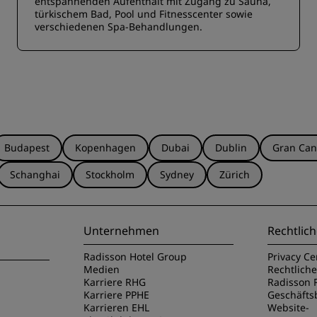
entspannenden Aufenthalt mit Zugang zu Sauna,
türkischem Bad, Pool und Fitnesscenter sowie
verschiedenen Spa-Behandlungen.
Budapest
Kopenhagen
Dubai
Dublin
Gran Can
Schanghai
Stockholm
Sydney
Zürich
Unternehmen
Rechtlich
Radisson Hotel Group
Privacy Ce
Medien
Rechtlich
Karriere RHG
Radisson 
Karriere PPHE
Geschäft
Karrieren EHL
Website-