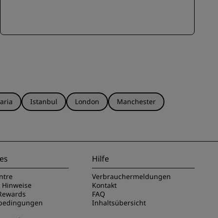
aria
Istanbul
London
Manchester
es
Hilfe
ntre
Verbrauchermeldungen
e Hinweise
Kontakt
Rewards
FAQ
sbedingungen
Inhaltsübersicht