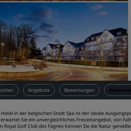
Einen Meetingraum buche
Fordern Sie ein Angebot a
Veranstaltungsorte
Branchenlösungen
Flüge suchen
Flüge suchen
Restaurants
Nach einem Restaurant su
zeiten
Angebote
Bewertungen
Sehenswü
Digitale Services
 Hotel in der belgischen Stadt Spa ist der ideale Ausgang
Radisson Hotels App
 erwartet Sie ein unvergleichliches Freizeitangebot, von Fa
m Royal Golf Club des Fagnes können Sie die Natur genieße