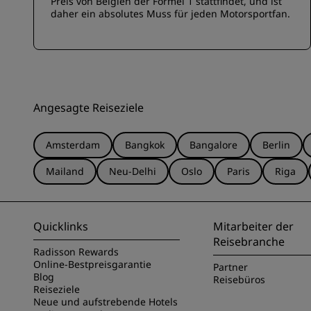
Preis von Belgien der Formel 1 stattfindet, und ist
daher ein absolutes Muss für jeden Motorsportfan.
Angesagte Reiseziele
Amsterdam
Bangkok
Bangalore
Berlin
Mailand
Neu-Delhi
Oslo
Paris
Riga
Quicklinks
Mitarbeiter der
Reisebranche
Radisson Rewards
Online-Bestpreisgarantie
Partner
Blog
Reisebüros
Reiseziele
Neue und aufstrebende Hotels