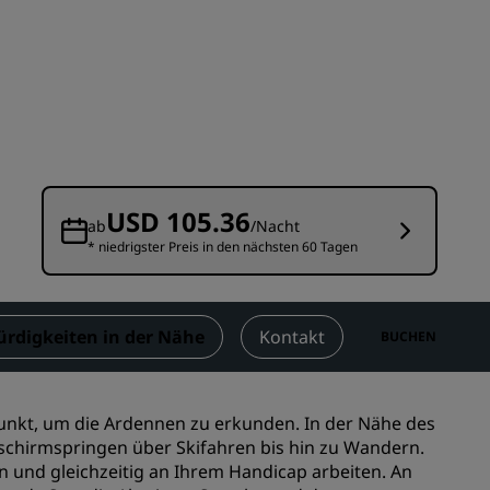
n
Hochzeitslocations
n
Nachhaltige Aufenthalte
Aufenthalte für Sportteams
Geschäftsreisender
Hotels im Stadtzentrum
Besuchen Sie unseren Blog
USD 105.36
ab
/Nacht
* niedrigster Preis in den nächsten 60 Tagen
Radisson Rewards
Entdecken Sie Radisson Rewards
chen
Vorteile
rdigkeiten in der Nähe
Kontakt
BUCHEN
So verwenden Sie Punkte
So sammeln Sie Punkte
spunkt, um die Ardennen zu erkunden. In der Nähe des
Bookers and Planners
llschirmspringen über Skifahren bis hin zu Wandern.
n und gleichzeitig an Ihrem Handicap arbeiten. An