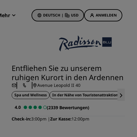
Mehr
DEUTSCH
|
USD
ANMELDEN
Radisson Rewards
Meine Buchungen
Hotelangebote
Unsere Angebote entdecken
Entfliehen Sie zu unserem
Bonus für die erste Buchung
ruhigen Kurort in den Ardennen
Deals of the Day
Avenue Leopold II 40
Im Voraus buchen
Spa und Wellness
In der Nähe von Touristenattraktionen
Sp
Unsere Angebote anzeigen
4.0
(2339 Bewertungen)
Reisevorschläge
Check-in
3:00pm
Zur Kasse
12:00pm
Familienfreundliche Hotels
etings
Rad Pets