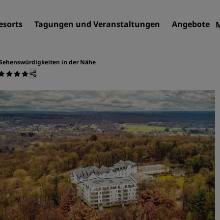
esorts
Tagungen und Veranstaltungen
Angebote
Sehenswürdigkeiten in der Nähe
Finden Sie Ihr Hotel
Reiseziele
Resorts
Serviced Apartments
Flughafenhotels
Neue und geplante Hotels
Tagungen und
Veranstaltungen
Entdecken Sie Radisson Me