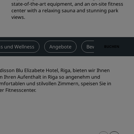
state-of-the-art equipment, and an on-site fitness
n
Hochzeitslocations
center with a relaxing sauna and stunning park
n
views.
Nachhaltige Aufenthalte
Aufenthalte für Sportteams
Geschäftsreisender
Hotels im Stadtzentrum
ss und Wellness
Angebote
Bewertungen
BUCHEN
Besuchen Sie unseren Blog
Radisson Rewards
disson Blu Elizabete Hotel, Riga, bieten wir Ihnen
m Ihren Aufenthalt in Riga so angenehm und
Entdecken Sie Radisson Rewards
mfortablen und stilvollen Zimmern, speisen Sie in
er Fitnesscenter.
chen
Vorteile
So verwenden Sie Punkte
So sammeln Sie Punkte
Bookers and Planners