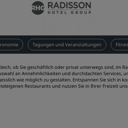
Einen Meetingraum buche
Fordern Sie ein Angebot a
Veranstaltungsorte
Branchenlösungen
tronomie
Tagungen und Veranstaltungen
Fitne
Flüge suchen
Flüge suchen
leich, ob Sie geschäftlich oder privat unterwegs sind, im Ra
uswahl an Annehmlichkeiten und durchdachten Services, u
Restaurants
esslich wie möglich zu gestalten. Entspannen Sie sich in ko
teleigenen Restaurants und nutzen Sie in Ihrer Freizeit uns
Nach einem Restaurant su
Digitale Services
Radisson Hotels App