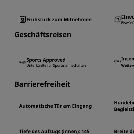
Eiswü
Frühstück zum Mitnehmen
Eiswürf
Geschäftsreisen
Incen
Sports Approved
Unterkünfte für Sportmannschaften
Weiter
Barrierefreiheit
Hundebe
Automatische Tür am Eingang
Begleitt
Tiefe des Aufzugs (innen): 145
Breite d