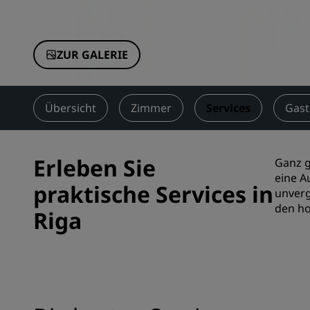
Verbundene Marken in China
ZUR GALERIE
Übersicht
Zimmer
Services
Gas
Erleben Sie
Ganz g
eine A
praktische Services in
unverg
den ho
Riga