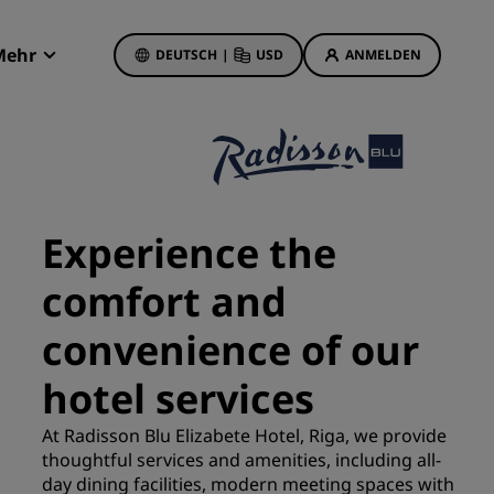
Mehr
DEUTSCH
|
USD
ANMELDEN
Radisson Rewards
Meine Buchungen
Hotelangebote
Unsere Angebote entdecken
Experience the
Bonus für die erste Buchung
comfort and
Deals of the Day
Im Voraus buchen
convenience of our
Unsere Angebote anzeigen
hotel services
Reisevorschläge
At Radisson Blu Elizabete Hotel, Riga, we provide
thoughtful services and amenities, including all-
Familienfreundliche Hotels
etings
day dining facilities, modern meeting spaces with
Rad Pets