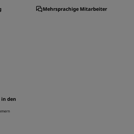
g
Mehrsprachige Mitarbeiter
 in den
immern