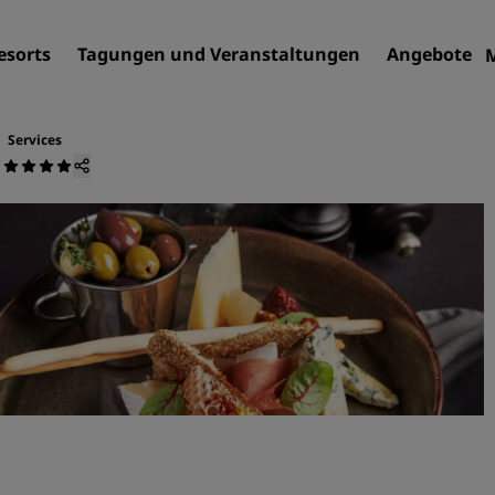
esorts
Tagungen und Veranstaltungen
Angebote
Services
a
Finden Sie Ihr Hotel
Reiseziele
Resorts
Serviced Apartments
Flughafenhotels
Neue und geplante Hotels
Tagungen und
Veranstaltungen
Entdecken Sie Radisson Me