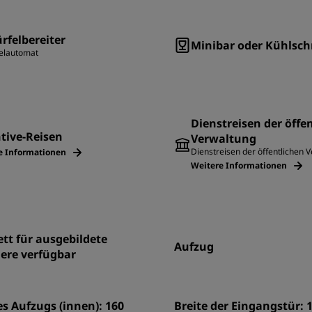
rfelbereiter
Minibar oder Kühlsc
elautomat
Dienstreisen der öffe
tive-Reisen
Verwaltung
Dienstreisen der öffentlichen 
e Informationen
Weitere Informationen
tt für ausgebildete
Aufzug
iere verfügbar
es Aufzugs (innen): 160
Breite der Eingangstür: 