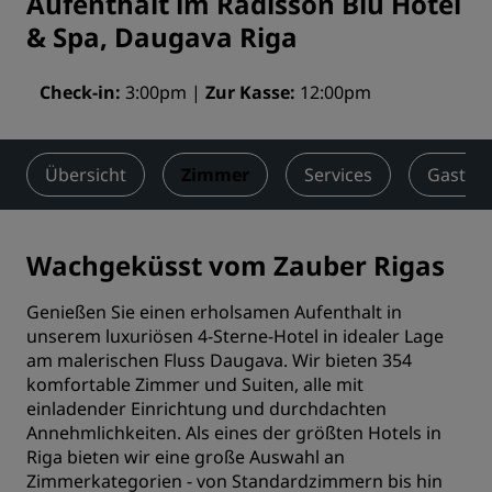
Aufenthalt im Radisson Blu Hotel
& Spa, Daugava Riga
Check-in
3:00pm
Zur Kasse
12:00pm
Übersicht
Zimmer
Services
Gastro
Wachgeküsst vom Zauber Rigas
Genießen Sie einen erholsamen Aufenthalt in
unserem luxuriösen 4-Sterne-Hotel in idealer Lage
am malerischen Fluss Daugava. Wir bieten 354
komfortable Zimmer und Suiten, alle mit
einladender Einrichtung und durchdachten
Annehmlichkeiten. Als eines der größten Hotels in
Riga bieten wir eine große Auswahl an
Zimmerkategorien - von Standardzimmern bis hin