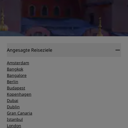
Angesagte Reiseziele
Amsterdam
Bangkok
Bangalore
Berlin
Budapest
Kopenhagen
Dubai
Dublin
Gran Canaria
Istanbul
London