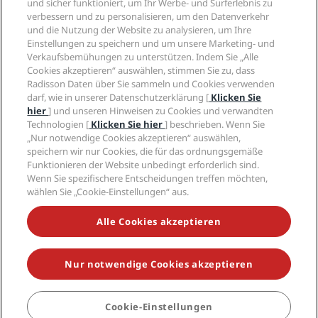
und sicher funktioniert, um Ihr Werbe- und Surferlebnis zu
Karriere RHG
Privacy Centre
Hilfe
Familienfreundliche Hotels
verbessern und zu personalisieren, um den Datenverkehr
Karriere PPHE
Rechtliche Hinweise
Gesundheit & Sicherheit
und die Nutzung der Website zu analysieren, um Ihre
Karrieren EHL
Radisson Rewards Geschäftsbedingungen
Einstellungen zu speichern und um unsere Marketing- und
Verbrauchermeldungen
The Club by RHG
Soziale Medien
Website-Nutzungsvereinbarung
Verkaufsbemühungen zu unterstützen. Indem Sie „Alle
Kontakt
Entwicklungsmöglichkeiten
Cookies akzeptieren“ auswählen, stimmen Sie zu, dass
Digitale Barrierefreiheit
FAQ
Marken von Radisson Hotels
Responsible Business – Unser Engagement
Radisson Daten über Sie sammeln und Cookies verwenden
Moderne Sklaverei – Erklärung
Inhaltsübersicht
darf, wie in unserer Datenschutzerklärung [
Klicken Sie
Einkauf
hier
] und unseren Hinweisen zu Cookies und verwandten
Technologien [
Klicken Sie hier
] beschrieben. Wenn Sie
„Nur notwendige Cookies akzeptieren“ auswählen,
speichern wir nur Cookies, die für das ordnungsgemäße
Funktionieren der Website unbedingt erforderlich sind.
Wenn Sie spezifischere Entscheidungen treffen möchten,
wählen Sie „Cookie-Einstellungen“ aus.
VERPASSEN SIE NIEMALS UNSERE BELIEBTESTEN
ANGEBOTE
Alle Cookies akzeptieren
Nur notwendige Cookies akzeptieren
© 2026 Radisson Hotel Group.
Alle Rechte vorbehalten. RHG Radisson
Hotel Group, Radisson, Radisson RED, Radisson Blu, Radisson Collection,
Radisson Individuals, Park Plaza, Park Inn, Country Inn & Suites, Prize by
Radisson, Radisson Rewards und Radisson Meetings sind Warenzeichen
Cookie-Einstellungen
BUCHEN
der Radisson Hotel Group.