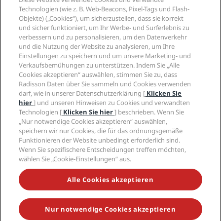
Neue und aufstrebende Hotels
Radisson Hotel Group
Technologien (wie z. B. Web-Beacons, Pixel-Tags und Flash-
Rechtliches
Radisson Hotels APP
Objekte) („Cookies“), um sicherzustellen, dass sie korrekt
Medien
„Sports Approved“-Hotels
und sicher funktioniert, um Ihr Werbe- und Surferlebnis zu
Karriere RHG
Privacy Centre
Hilfe
Familienfreundliche Hotels
verbessern und zu personalisieren, um den Datenverkehr
Karriere PPHE
Rechtliche Hinweise
Gesundheit & Sicherheit
und die Nutzung der Website zu analysieren, um Ihre
Karrieren EHL
Radisson Rewards Geschäftsbedingungen
Einstellungen zu speichern und um unsere Marketing- und
Verbrauchermeldungen
The Club by RHG
Soziale Medien
Website-Nutzungsvereinbarung
Verkaufsbemühungen zu unterstützen. Indem Sie „Alle
Kontakt
Entwicklungsmöglichkeiten
Cookies akzeptieren“ auswählen, stimmen Sie zu, dass
Digitale Barrierefreiheit
FAQ
Marken von Radisson Hotels
Responsible Business – Unser Engagement
Radisson Daten über Sie sammeln und Cookies verwenden
Moderne Sklaverei – Erklärung
Inhaltsübersicht
darf, wie in unserer Datenschutzerklärung [
Klicken Sie
Einkauf
hier
] und unseren Hinweisen zu Cookies und verwandten
Technologien [
Klicken Sie hier
] beschrieben. Wenn Sie
„Nur notwendige Cookies akzeptieren“ auswählen,
speichern wir nur Cookies, die für das ordnungsgemäße
Funktionieren der Website unbedingt erforderlich sind.
Wenn Sie spezifischere Entscheidungen treffen möchten,
wählen Sie „Cookie-Einstellungen“ aus.
VERPASSEN SIE NIEMALS UNSERE BELIEBTESTEN
ANGEBOTE
Alle Cookies akzeptieren
Nur notwendige Cookies akzeptieren
© 2026 Radisson Hotel Group.
Alle Rechte vorbehalten. RHG Radisson