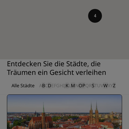
4
Entdecken Sie die Städte, die
Träumen ein Gesicht verleihen
Alle Städte
A
B
C
D
E
F
G
H
I
J
K
L
M
N
O
P
Q
R
S
T
U
V
W
X
Y
Z