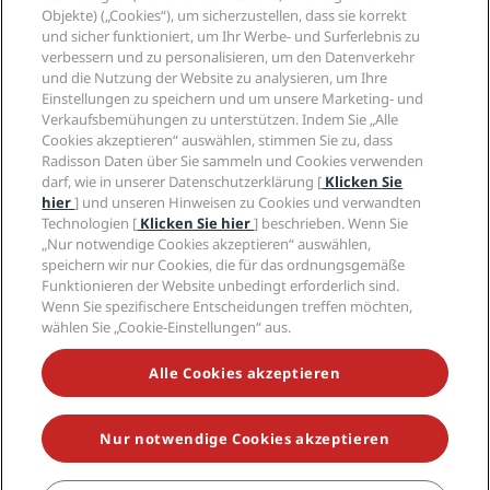
Radisson Hotels APP
Objekte) („Cookies“), um sicherzustellen, dass sie korrekt
Medien
„Sports Approved“-Hotels
und sicher funktioniert, um Ihr Werbe- und Surferlebnis zu
Karriere RHG
Privacy Centre
Hilfe
Familienfreundliche Hotels
verbessern und zu personalisieren, um den Datenverkehr
Karriere PPHE
Rechtliche Hinweise
Gesundheit & Sicherheit
und die Nutzung der Website zu analysieren, um Ihre
Karrieren EHL
Radisson Rewards Geschäftsbedingungen
Einstellungen zu speichern und um unsere Marketing- und
Verbrauchermeldungen
The Club by RHG
Soziale Medien
Website-Nutzungsvereinbarung
Verkaufsbemühungen zu unterstützen. Indem Sie „Alle
Kontakt
Entwicklungsmöglichkeiten
Cookies akzeptieren“ auswählen, stimmen Sie zu, dass
Digitale Barrierefreiheit
FAQ
Marken von Radisson Hotels
Responsible Business – Unser Engagement
Radisson Daten über Sie sammeln und Cookies verwenden
Moderne Sklaverei – Erklärung
Inhaltsübersicht
darf, wie in unserer Datenschutzerklärung [
Klicken Sie
Einkauf
hier
] und unseren Hinweisen zu Cookies und verwandten
Technologien [
Klicken Sie hier
] beschrieben. Wenn Sie
„Nur notwendige Cookies akzeptieren“ auswählen,
speichern wir nur Cookies, die für das ordnungsgemäße
Funktionieren der Website unbedingt erforderlich sind.
Wenn Sie spezifischere Entscheidungen treffen möchten,
wählen Sie „Cookie-Einstellungen“ aus.
VERPASSEN SIE NIEMALS UNSERE BELIEBTESTEN
ANGEBOTE
Alle Cookies akzeptieren
Nur notwendige Cookies akzeptieren
© 2026 Radisson Hotel Group.
Alle Rechte vorbehalten. RHG Radisson
Hotel Group, Radisson, Radisson RED, Radisson Blu, Radisson Collection,
Radisson Individuals, Park Plaza, Park Inn, Country Inn & Suites, Prize by