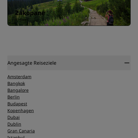
Zakopane
1 Hotel
Angesagte Reiseziele
Amsterdam
Bangkok
Bangalore
Berlin
Budapest
Kopenhagen
Dubai
Dublin
Gran Canaria
Istanbul