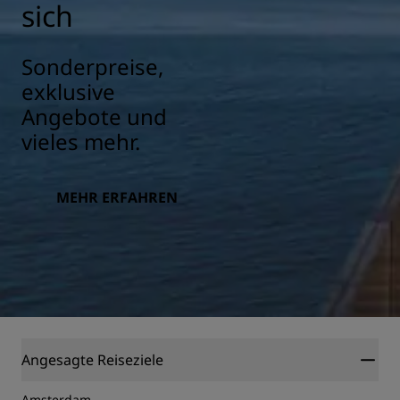
sich
Sonderpreise,
exklusive
Angebote und
vieles mehr.
MEHR ERFAHREN
Angesagte Reiseziele
Amsterdam