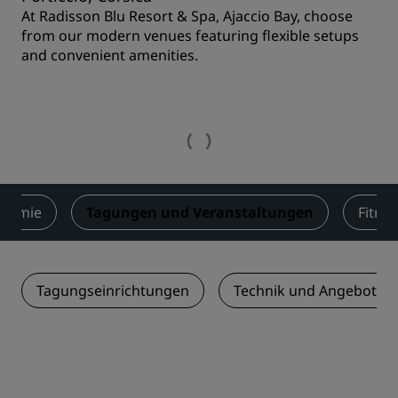
At Radisson Blu Resort & Spa, Ajaccio Bay, choose
from our modern venues featuring flexible setups
and convenient amenities.
onomie
Tagungen und Veranstaltungen
Fitne
Tagungseinrichtungen
Technik und Angebotsle