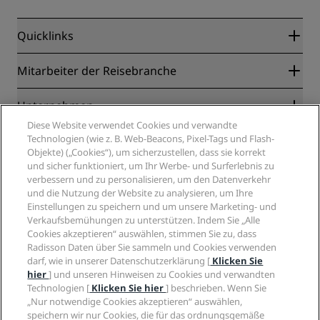
Quicklinks
Radisson Rewards
Mitarbeiter der Reisebranche
Online-Bestpreisgarantie
Blog
Partner
Unternehmen
Reiseziele
Reisebüros
Diese Website verwendet Cookies und verwandte
Neue und aufstrebende Hotels
Radisson Hotel Group
Technologien (wie z. B. Web-Beacons, Pixel-Tags und Flash-
Rechtliches
Radisson Hotels APP
Objekte) („Cookies“), um sicherzustellen, dass sie korrekt
Medien
„Sports Approved“-Hotels
und sicher funktioniert, um Ihr Werbe- und Surferlebnis zu
Karriere RHG
Privacy Centre
Hilfe
Familienfreundliche Hotels
verbessern und zu personalisieren, um den Datenverkehr
Karriere PPHE
Rechtliche Hinweise
Gesundheit & Sicherheit
und die Nutzung der Website zu analysieren, um Ihre
Karrieren EHL
Radisson Rewards Geschäftsbedingungen
Einstellungen zu speichern und um unsere Marketing- und
Verbrauchermeldungen
The Club by RHG
Soziale Medien
Website-Nutzungsvereinbarung
Verkaufsbemühungen zu unterstützen. Indem Sie „Alle
Kontakt
Entwicklungsmöglichkeiten
Cookies akzeptieren“ auswählen, stimmen Sie zu, dass
Digitale Barrierefreiheit
FAQ
Marken von Radisson Hotels
Responsible Business – Unser Engagement
Radisson Daten über Sie sammeln und Cookies verwenden
Moderne Sklaverei – Erklärung
Inhaltsübersicht
darf, wie in unserer Datenschutzerklärung [
Klicken Sie
Einkauf
hier
] und unseren Hinweisen zu Cookies und verwandten
Technologien [
Klicken Sie hier
] beschrieben. Wenn Sie
„Nur notwendige Cookies akzeptieren“ auswählen,
speichern wir nur Cookies, die für das ordnungsgemäße