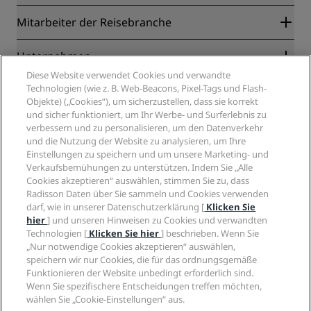
Radisson Rewards
Mitarbeiter der Reisebranche
Online-Bestpreisgarantie
Blog
Partner
Unternehmen
Reiseziele
Reisebüros
Diese Website verwendet Cookies und verwandte
Neue und aufstrebende Hotels
Radisson Hotel Group
Technologien (wie z. B. Web-Beacons, Pixel-Tags und Flash-
Rechtliches
Radisson Hotels APP
Objekte) („Cookies“), um sicherzustellen, dass sie korrekt
Medien
„Sports Approved“-Hotels
und sicher funktioniert, um Ihr Werbe- und Surferlebnis zu
Karriere RHG
Privacy Centre
Hilfe
Familienfreundliche Hotels
verbessern und zu personalisieren, um den Datenverkehr
Karriere PPHE
Rechtliche Hinweise
Gesundheit & Sicherheit
und die Nutzung der Website zu analysieren, um Ihre
Karrieren EHL
Radisson Rewards Geschäftsbedingungen
Einstellungen zu speichern und um unsere Marketing- und
Verbrauchermeldungen
The Club by RHG
Soziale Medien
Website-Nutzungsvereinbarung
Verkaufsbemühungen zu unterstützen. Indem Sie „Alle
Kontakt
Entwicklungsmöglichkeiten
Cookies akzeptieren“ auswählen, stimmen Sie zu, dass
Digitale Barrierefreiheit
FAQ
Marken von Radisson Hotels
Responsible Business – Unser Engagement
Radisson Daten über Sie sammeln und Cookies verwenden
Moderne Sklaverei – Erklärung
Inhaltsübersicht
darf, wie in unserer Datenschutzerklärung [
Klicken Sie
Einkauf
hier
] und unseren Hinweisen zu Cookies und verwandten
Technologien [
Klicken Sie hier
] beschrieben. Wenn Sie
„Nur notwendige Cookies akzeptieren“ auswählen,
speichern wir nur Cookies, die für das ordnungsgemäße
Funktionieren der Website unbedingt erforderlich sind.
Wenn Sie spezifischere Entscheidungen treffen möchten,
wählen Sie „Cookie-Einstellungen“ aus.