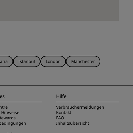
aria
Istanbul
London
Manchester
es
Hilfe
ntre
Verbrauchermeldungen
e Hinweise
Kontakt
Rewards
FAQ
sbedingungen
Inhaltsübersicht