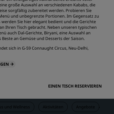
eine große Auswahl an verschiedenen Kababs, die
n
Hochzeitslocations
eise sorgfältig zubereitet werden. Probieren Sie
n
Nachhaltige Aufenthalte
 Menü und unbegrenzte Portionen. Im Gegensatz zu
werden Sie hier elegant bedient und die Gerichte
Aufenthalte für Sportteams
an Ihren Tisch gebracht. Neben unseren typischen
Geschäftsreisender
ü auch Dal-Gerichte, Biryani, eine Auswahl an
Hotels im Stadtzentrum
s Beste an Gemüse und Desserts der Saison.
Besuchen Sie unseren Blog
ndet sich in G-59 Connaught Circus, Neu-Delhi,
Radisson Rewards
IGEN
Entdecken Sie Radisson Rewards
chen
Vorteile
So verwenden Sie Punkte
EINEN TISCH RESERVIEREN
So sammeln Sie Punkte
Bookers and Planners
ss und Wellness
Aktivitäten
Angebote
Be