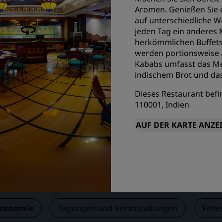
Aromen. Genießen Sie 
Einen Meetingraum buche
auf unterschiedliche W
Fordern Sie ein Angebot a
jeden Tag ein anderes
Veranstaltungsorte
herkömmlichen Buffets 
werden portionsweise 
Branchenlösungen
Kababs umfasst das Men
indischem Brot und da
Flüge suchen
Dieses Restaurant befi
Flüge suchen
110001, Indien
AUF DER KARTE ANZE
Restaurants
Nach einem Restaurant su
Digitale Services
Radisson Hotels App
tronomie
Tagungen und Veranstaltungen
Fitne