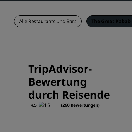
Alle Restaurants und Bars
The Great Kabab 
TripAdvisor-
Bewertung
durch Reisende
4.5
(260 Bewertungen)