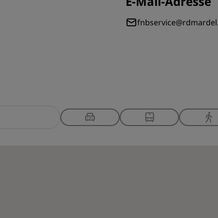
E-Mail-Adresse
fnbservice@rdmarde