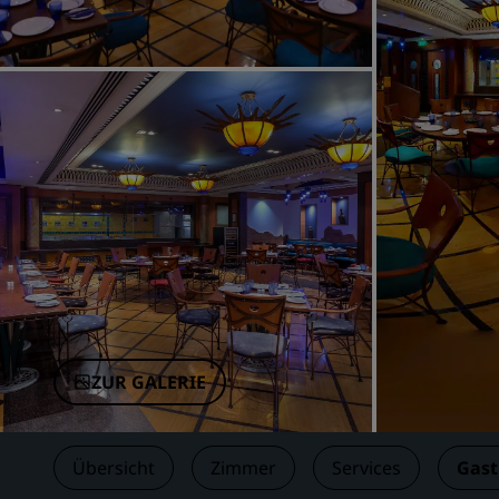
Verbundene Marken in China
ZUR GALERIE
Übersicht
Zimmer
Services
Gas