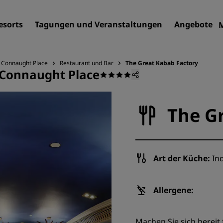
esorts
Tagungen und Veranstaltungen
Angebote
i Connaught Place
Restaurant und Bar
The Great Kabab Factory
 Connaught Place
Finden Sie Ihr Hotel
Reiseziele
The G
Resorts
Serviced Apartments
Flughafenhotels
Art der Küche:
Ind
Neue und geplante Hotels
Tagungen und
Allergene:
Veranstaltungen
Entdecken Sie Radisson Me
Machen Sie sich bereit f