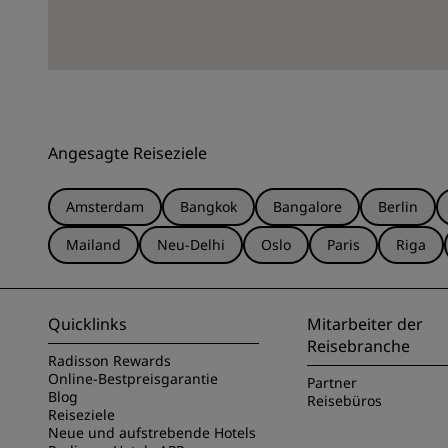
Angesagte Reiseziele
Amsterdam
Bangkok
Bangalore
Berlin
Mailand
Neu-Delhi
Oslo
Paris
Riga
Quicklinks
Mitarbeiter der
Reisebranche
Radisson Rewards
Online-Bestpreisgarantie
Partner
Blog
Reisebüros
Reiseziele
Neue und aufstrebende Hotels