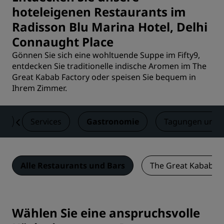
hoteleigenen Restaurants im
Radisson Blu Marina Hotel, Delhi
Connaught Place
Gönnen Sie sich eine wohltuende Suppe im Fifty9,
entdecken Sie traditionelle indische Aromen im The
Great Kabab Factory oder speisen Sie bequem in
Ihrem Zimmer.
er
Services
Gastronomie
Tagungen und 
Alle Restaurants und Bars
The Great Kabab Fa
Wählen Sie eine anspruchsvolle