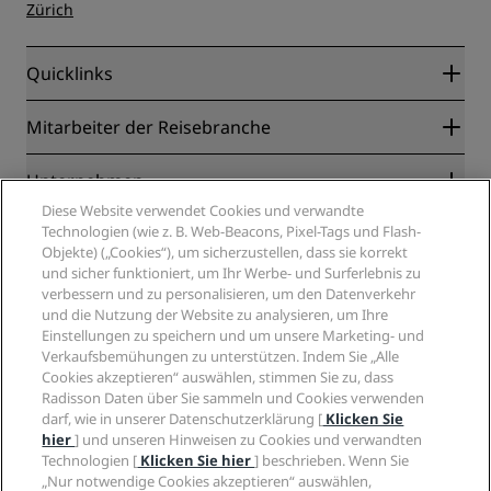
Zürich
Quicklinks
Radisson Rewards
Mitarbeiter der Reisebranche
Online-Bestpreisgarantie
Blog
Partner
Unternehmen
Reiseziele
Reisebüros
Diese Website verwendet Cookies und verwandte
Neue und aufstrebende Hotels
Radisson Hotel Group
Technologien (wie z. B. Web-Beacons, Pixel-Tags und Flash-
Rechtliches
Radisson Hotels APP
Objekte) („Cookies“), um sicherzustellen, dass sie korrekt
Medien
„Sports Approved“-Hotels
und sicher funktioniert, um Ihr Werbe- und Surferlebnis zu
Karriere RHG
Privacy Centre
Hilfe
Familienfreundliche Hotels
verbessern und zu personalisieren, um den Datenverkehr
Karriere PPHE
Rechtliche Hinweise
Gesundheit & Sicherheit
und die Nutzung der Website zu analysieren, um Ihre
Karrieren EHL
Radisson Rewards Geschäftsbedingungen
Einstellungen zu speichern und um unsere Marketing- und
Verbrauchermeldungen
The Club by RHG
Soziale Medien
Website-Nutzungsvereinbarung
Verkaufsbemühungen zu unterstützen. Indem Sie „Alle
Kontakt
Entwicklungsmöglichkeiten
Cookies akzeptieren“ auswählen, stimmen Sie zu, dass
Digitale Barrierefreiheit
FAQ
Marken von Radisson Hotels
Responsible Business – Unser Engagement
Radisson Daten über Sie sammeln und Cookies verwenden
Moderne Sklaverei – Erklärung
Inhaltsübersicht
darf, wie in unserer Datenschutzerklärung [
Klicken Sie
Einkauf
hier
] und unseren Hinweisen zu Cookies und verwandten
Technologien [
Klicken Sie hier
] beschrieben. Wenn Sie
„Nur notwendige Cookies akzeptieren“ auswählen,