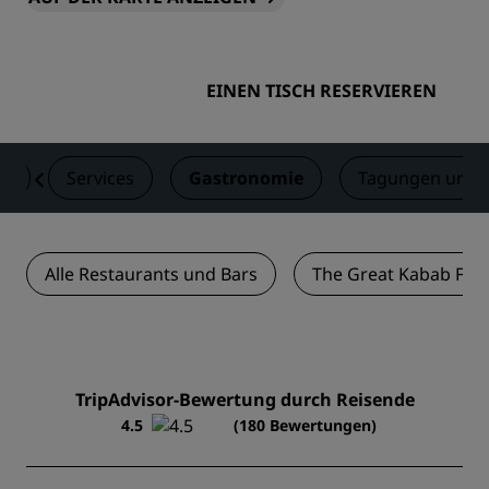
EINEN TISCH RESERVIEREN
er
Services
Gastronomie
Tagungen und 
Alle Restaurants und Bars
The Great Kabab Fac
TripAdvisor-Bewertung durch Reisende
4.5
(180 Bewertungen)