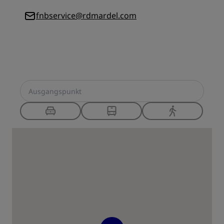
fnbservice@rdmardel.com