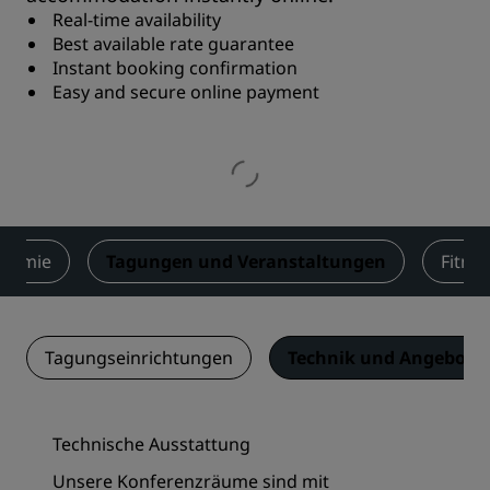
Real-time availability
Best available rate guarantee
Instant booking confirmation
Easy and secure online payment
onomie
Tagungen und Veranstaltungen
Fitne
Tagungseinrichtungen
Technik und Angebotsl
Technische Ausstattung
Unsere Konferenzräume sind mit