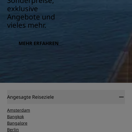
Sonderpreise,
exklusive
Angebote und
vieles mehr.
MEHR ERFAHREN
Angesagte Reiseziele
Amsterdam
Bangkok
Bangalore
Berlin