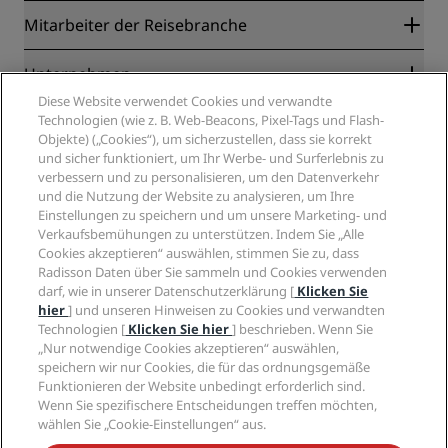
Radisson Rewards
Mitarbeiter der Reisebranche
Online-Bestpreisgarantie
Blog
Partner
Unternehmen
Reiseziele
Reisebüros
Diese Website verwendet Cookies und verwandte
Neue und aufstrebende Hotels
Radisson Hotel Group
Technologien (wie z. B. Web-Beacons, Pixel-Tags und Flash-
Rechtliches
Radisson Hotels APP
Objekte) („Cookies“), um sicherzustellen, dass sie korrekt
Medien
„Sports Approved“-Hotels
und sicher funktioniert, um Ihr Werbe- und Surferlebnis zu
Karriere RHG
Privacy Centre
Hilfe
Familienfreundliche Hotels
verbessern und zu personalisieren, um den Datenverkehr
Karriere PPHE
Rechtliche Hinweise
Gesundheit & Sicherheit
und die Nutzung der Website zu analysieren, um Ihre
Karrieren EHL
Radisson Rewards Geschäftsbedingungen
Einstellungen zu speichern und um unsere Marketing- und
Verbrauchermeldungen
The Club by RHG
Soziale Medien
Website-Nutzungsvereinbarung
Verkaufsbemühungen zu unterstützen. Indem Sie „Alle
Kontakt
Entwicklungsmöglichkeiten
Cookies akzeptieren“ auswählen, stimmen Sie zu, dass
Digitale Barrierefreiheit
FAQ
Marken von Radisson Hotels
Responsible Business – Unser Engagement
Radisson Daten über Sie sammeln und Cookies verwenden
Moderne Sklaverei – Erklärung
Inhaltsübersicht
darf, wie in unserer Datenschutzerklärung [
Klicken Sie
Einkauf
hier
] und unseren Hinweisen zu Cookies und verwandten
Technologien [
Klicken Sie hier
] beschrieben. Wenn Sie
„Nur notwendige Cookies akzeptieren“ auswählen,
speichern wir nur Cookies, die für das ordnungsgemäße
Funktionieren der Website unbedingt erforderlich sind.
Wenn Sie spezifischere Entscheidungen treffen möchten,
wählen Sie „Cookie-Einstellungen“ aus.
VERPASSEN SIE NIEMALS UNSERE BELIEBTESTEN