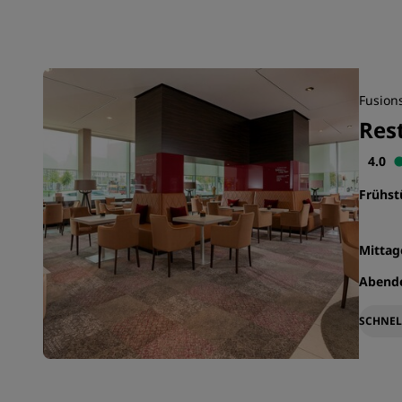
Fusions
Res
4.0
Frühs
Mitta
Abend
SCHNEL