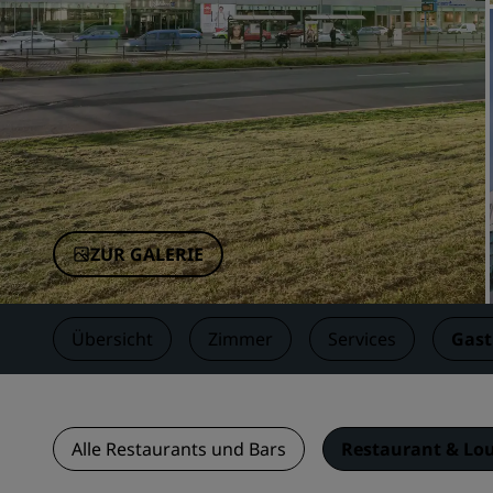
Verbundene Marken in China
ZUR GALERIE
Übersicht
Zimmer
Services
Gas
Alle Restaurants und Bars
Restaurant & Lo