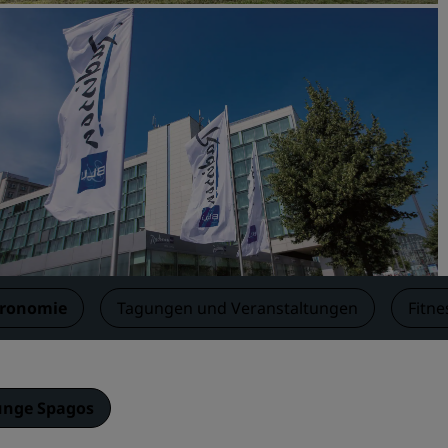
Einen Meetingraum buche
Fordern Sie ein Angebot a
Veranstaltungsorte
Branchenlösungen
Flüge suchen
Flüge suchen
Restaurants
Nach einem Restaurant su
tronomie
Tagungen und Veranstaltungen
Fitne
Digitale Services
Radisson Hotels App
unge Spagos