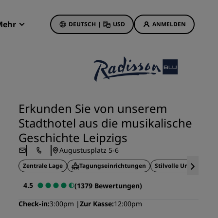
Mehr
DEUTSCH
|
USD
ANMELDEN
Radisson Rewards
Meine Buchungen
Hotelangebote
Unsere Angebote entdecken
Erkunden Sie von unserem
Bonus für die erste Buchung
Stadthotel aus die musikalische
Deals of the Day
Geschichte Leipzigs
Im Voraus buchen
Augustusplatz 5-6
Unsere Angebote anzeigen
Zentrale Lage
Tagungseinrichtungen
Stilvolle Umgebung
Reisevorschläge
4.5
(1379 Bewertungen)
Familienfreundliche Hotels
Check-in
3:00pm
Zur Kasse
12:00pm
etings
Rad Pets