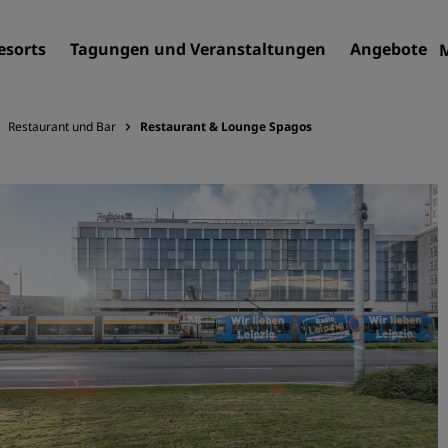
esorts
Tagungen und Veranstaltungen
Angebote
Restaurant und Bar
Restaurant & Lounge Spagos
Finden Sie Ihr Hotel
Reiseziele
Resorts
Serviced Apartments
Flughafenhotels
Neue und geplante Hotels
Tagungen und
Veranstaltungen
Entdecken Sie Radisson Me