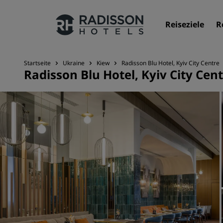
Reiseziele
R
Startseite
Ukraine
Kiew
Radisson Blu Hotel, Kyiv City Centre
Radisson Blu Hotel, Kyiv City Cen
Unsere Marken
Marken von Radisson Hotels