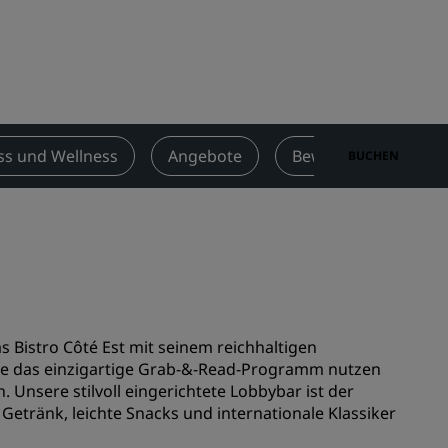
n
Hochzeitslocations
n
Nachhaltige Aufenthalte
Aufenthalte für Sportteams
Geschäftsreisender
Hotels im Stadtzentrum
ss und Wellness
Angebote
Bewertungen
BUCHEN
Besuchen Sie unseren Blog
Radisson Rewards
Entdecken Sie Radisson Rewards
chen
Vorteile
So verwenden Sie Punkte
s Bistro Côté Est mit seinem reichhaltigen
So sammeln Sie Punkte
Sie das einzigartige Grab-&-Read-Programm nutzen
Unsere stilvoll eingerichtete Lobbybar ist der
Bookers and Planners
 Getränk, leichte Snacks und internationale Klassiker