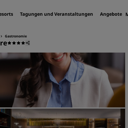
esorts
Tagungen und Veranstaltungen
Angebote
Gastronomie
tre
Finden Sie Ihr Hotel
Reiseziele
Resorts
Serviced Apartments
Flughafenhotels
Neue und geplante Hotels
Tagungen und
Veranstaltungen
Entdecken Sie Radisson Me