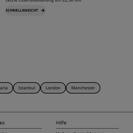
SCHNELLANSICHT
aria
Istanbul
London
Manchester
es
Hilfe