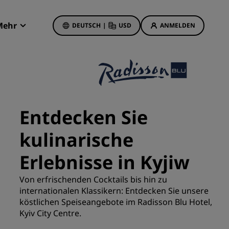
Mehr
DEUTSCH
|
USD
ANMELDEN
Radisson Rewards
Meine Buchungen
Hotelangebote
Unsere Angebote entdecken
Entdecken Sie
Bonus für die erste Buchung
kulinarische
Deals of the Day
Im Voraus buchen
Erlebnisse in Kyjiw
Unsere Angebote anzeigen
Von erfrischenden Cocktails bis hin zu
internationalen Klassikern: Entdecken Sie unsere
Reisevorschläge
köstlichen Speiseangebote im Radisson Blu Hotel,
Kyiv City Centre.
Familienfreundliche Hotels
etings
Rad Pets