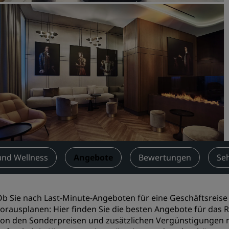
Einen Meetingraum buche
Fordern Sie ein Angebot a
Veranstaltungsorte
Branchenlösungen
Flüge suchen
Flüge suchen
Restaurants
Nach einem Restaurant su
und Wellness
Angebote
Bewertungen
Se
Digitale Services
b Sie nach Last-Minute-Angeboten für eine Geschäftsreis
Radisson Hotels App
orausplanen: Hier finden Sie die besten Angebote für das Rad
on den Sonderpreisen und zusätzlichen Vergünstigungen mi