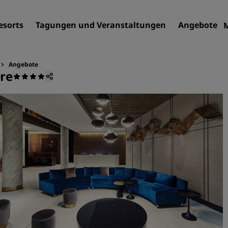
esorts
Tagungen und Veranstaltungen
Angebote
Angebote
tre
Finden Sie Ihr Hotel
Reiseziele
Resorts
Serviced Apartments
Flughafenhotels
Neue und geplante Hotels
Tagungen und
Veranstaltungen
Entdecken Sie Radisson Me