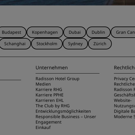
Budapest
Kopenhagen
Dubai
Dublin
Gran Can
Schanghai
Stockholm
Sydney
Zürich
Unternehmen
Rechtlich
Radisson Hotel Group
Privacy Ce
Medien
Rechtlich
Karriere RHG
Radisson 
Karriere PPHE
Geschäft
Karrieren EHL
Website-
The Club by RHG
Nutzungs
Entwicklungsmöglichkeiten
Digitale Ba
Responsible Business – Unser
Moderne S
Engagement
Einkauf