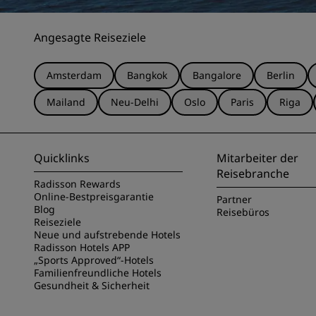
Angesagte Reiseziele
Amsterdam
Bangkok
Bangalore
Berlin
Mailand
Neu-Delhi
Oslo
Paris
Riga
Quicklinks
Mitarbeiter der
Reisebranche
Radisson Rewards
Online-Bestpreisgarantie
Partner
Blog
Reisebüros
Reiseziele
Neue und aufstrebende Hotels
Radisson Hotels APP
„Sports Approved“-Hotels
Familienfreundliche Hotels
Gesundheit & Sicherheit