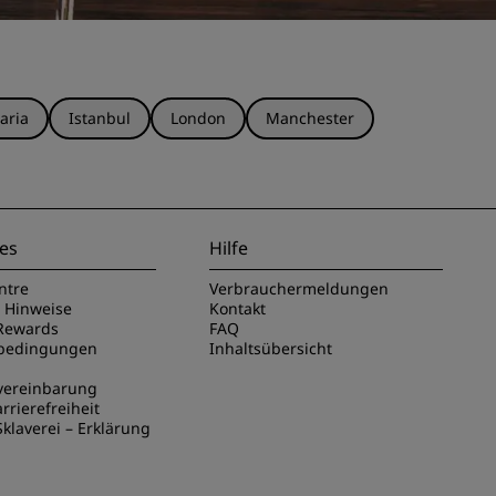
aria
Istanbul
London
Manchester
es
Hilfe
ntre
Verbrauchermeldungen
e Hinweise
Kontakt
Rewards
FAQ
sbedingungen
Inhaltsübersicht
vereinbarung
rrierefreiheit
klaverei – Erklärung