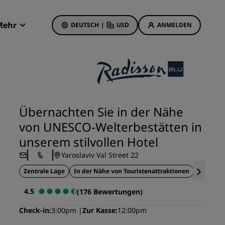
Mehr
DEUTSCH
|
USD
ANMELDEN
Radisson Rewards
Meine Buchungen
Hotelangebote
Unsere Angebote entdecken
Übernachten Sie in der Nähe
Bonus für die erste Buchung
von UNESCO-Welterbestätten in
Deals of the Day
unserem stilvollen Hotel
Im Voraus buchen
Yaroslaviv Val Street 22
Unsere Angebote anzeigen
Zentrale Lage
In der Nähe von Touristenattraktionen
Historis
Reisevorschläge
4.5
(176 Bewertungen)
Familienfreundliche Hotels
Check-in
3:00pm
Zur Kasse
12:00pm
etings
Rad Pets