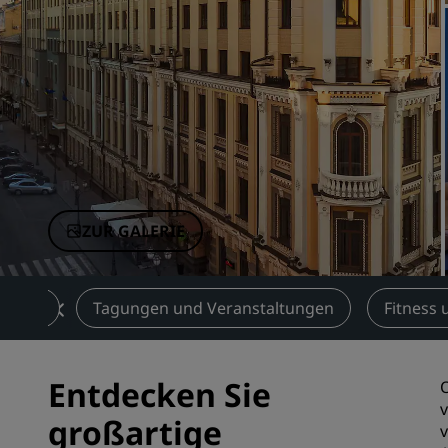
Verbundene Marken in China
ZUR GALERIE
nomie
Tagungen und Veranstaltungen
Fitness 
Entdecken Sie
O
v
großartige
v