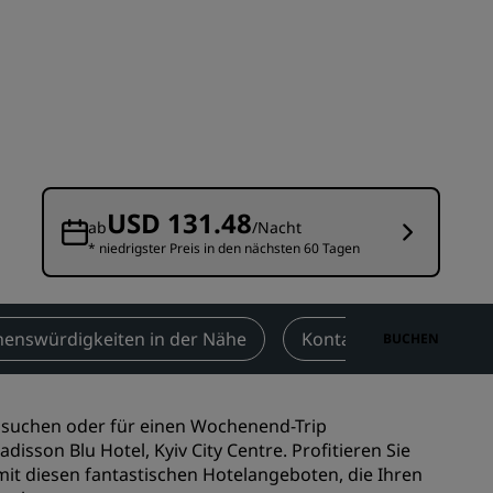
n
Hochzeitslocations
n
Nachhaltige Aufenthalte
Aufenthalte für Sportteams
Geschäftsreisender
Hotels im Stadtzentrum
Besuchen Sie unseren Blog
USD 131.48
ab
/Nacht
* niedrigster Preis in den nächsten 60 Tagen
Radisson Rewards
Entdecken Sie Radisson Rewards
chen
Vorteile
henswürdigkeiten in der Nähe
Kontakt
BUCHEN
So verwenden Sie Punkte
So sammeln Sie Punkte
e suchen oder für einen Wochenend-Trip
Bookers and Planners
isson Blu Hotel, Kyiv City Centre. Profitieren Sie
t diesen fantastischen Hotelangeboten, die Ihren