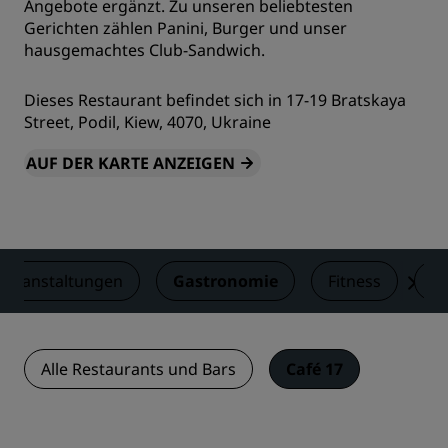
Angebote ergänzt. Zu unseren beliebtesten
Gerichten zählen Panini, Burger und unser
hausgemachtes Club-Sandwich.
Dieses Restaurant befindet sich in 17-19 Bratskaya
Street, Podil, Kiew, 4070, Ukraine
AUF DER KARTE ANZEIGEN
Veranstaltungen
Gastronomie
Fitness
A
Alle Restaurants und Bars
Café 17