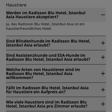
Haustiere
Werden im Radisson Blu Hotel, Istanbul
Asia Haustiere akzeptiert?
Ja, das Radisson Blu Hotel, Istanbul Asia ist ein
haustierfreundliches Hotel.
Sind Blindenhunde im Radisson Blu Hotel,
Istanbul Asia erlaubt?
Ja, Blindenhunde sind im Radisson Blu Hotel, Istanbul Asia
Sind Assistenzhunde und ESA-Hunde im
erlaubt.
Radisson Blu Hotel, Istanbul Asia erlaubt?
Ja, Assistenzhunde und ESA-Hunde sind im Radisson Blu
Welche Arten von Haustieren sind im
Hotel, Istanbul Asia erlaubt.
Radisson Blu Hotel, Istanbul Asia
willkommen?
Im Radisson Blu Hotel, Istanbul Asia sind Katzen und
Fällt im Radisson Blu Hotel, Istanbul Asia
Hunde erlaubt. Es gibt keine Gewichts- oder
für Haustiere ein Aufpreis an?
Höhenbeschränkungen.
Nein, im Radisson Blu Hotel, Istanbul Asia wird kein
Wie viele Haustiere sind im Radisson Blu
Aufpreis für Haustiere berechnet.
Hotel, Istanbul Asia pro Zimmer erlaubt?