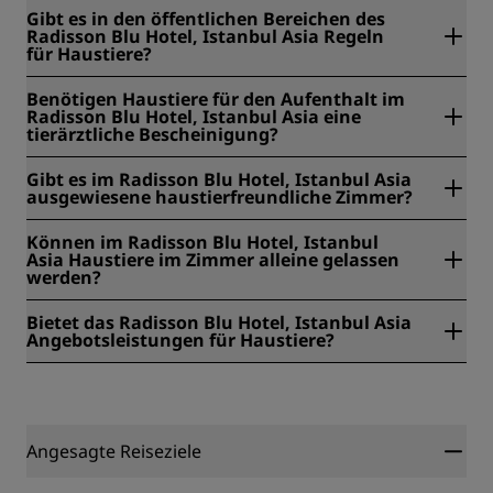
Im Radisson Blu Hotel, Istanbul Asia sind pro Zimmer
Gibt es in den öffentlichen Bereichen des
maximal drei Haustiere erlaubt.
Radisson Blu Hotel, Istanbul Asia Regeln
für Haustiere?
Nein, in den öffentlichen Bereichen des Radisson Blu
Benötigen Haustiere für den Aufenthalt im
Hotel, Istanbul Asia gibt es keine Regeln für Haustiere.
Radisson Blu Hotel, Istanbul Asia eine
tierärztliche Bescheinigung?
Nein, Haustiere benötigen für den Aufenthalt im Radisson
Gibt es im Radisson Blu Hotel, Istanbul Asia
Blu Hotel, Istanbul Asia keine tierärztliche Bescheinigung.
ausgewiesene haustierfreundliche Zimmer?
Nein, im Radisson Blu Hotel, Istanbul Asia gibt es keine
Können im Radisson Blu Hotel, Istanbul
ausgewiesenen haustierfreundlichen Zimmer.
Asia Haustiere im Zimmer alleine gelassen
werden?
Ja, im Radisson Blu Hotel, Istanbul Asia können Haustiere
Bietet das Radisson Blu Hotel, Istanbul Asia
im Zimmer alleine gelassen werden.
Angebotsleistungen für Haustiere?
Nein, das bietet keine Angebotsleistungen für Haustiere.
Angesagte Reiseziele