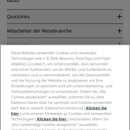
Quicklinks
Radisson Rewards
Mitarbeiter der Reisebranche
Online-Bestpreisgarantie
Blog
Partner
Unternehmen
Reiseziele
Reisebüros
Diese Website verwendet Cookies und verwandte
Neue und aufstrebende Hotels
Radisson Hotel Group
Technologien (wie z. B. Web-Beacons, Pixel-Tags und Flash-
Rechtliches
Radisson Hotels APP
Objekte) („Cookies“), um sicherzustellen, dass sie korrekt
Medien
„Sports Approved“-Hotels
und sicher funktioniert, um Ihr Werbe- und Surferlebnis zu
Karriere RHG
Privacy Centre
Hilfe
Familienfreundliche Hotels
verbessern und zu personalisieren, um den Datenverkehr
Karriere PPHE
Rechtliche Hinweise
Gesundheit & Sicherheit
und die Nutzung der Website zu analysieren, um Ihre
Karrieren EHL
Radisson Rewards Geschäftsbedingungen
Einstellungen zu speichern und um unsere Marketing- und
Verbrauchermeldungen
The Club by RHG
Soziale Medien
Website-Nutzungsvereinbarung
Verkaufsbemühungen zu unterstützen. Indem Sie „Alle
Kontakt
Entwicklungsmöglichkeiten
Cookies akzeptieren“ auswählen, stimmen Sie zu, dass
Digitale Barrierefreiheit
FAQ
Marken von Radisson Hotels
Responsible Business – Unser Engagement
Radisson Daten über Sie sammeln und Cookies verwenden
Moderne Sklaverei – Erklärung
Inhaltsübersicht
darf, wie in unserer Datenschutzerklärung [
Klicken Sie
Einkauf
hier
] und unseren Hinweisen zu Cookies und verwandten
Technologien [
Klicken Sie hier
] beschrieben. Wenn Sie
„Nur notwendige Cookies akzeptieren“ auswählen,