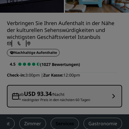
Verbringen Sie Ihren Aufenthalt in der Nähe
der kulturellen Sehenswürdigkeiten und
wichtigsten Geschäftsviertel Istanbuls
Nachhaltige Aufenthalte
4.5
(1027 Bewertungen)
Check-in
3:00pm
Zur Kasse
12:00pm
USD 93.34
ab
/Nacht
* niedrigster Preis in den nächsten 60 Tagen
sicht
Zimmer
Services
Gastronomie