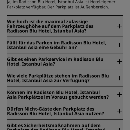
Ja, im Radisson Blu Hotel, Istanbul Asia ist Hoteleigener
Parkplatz verfügbar. Der Parkplatz ist Außenbereich.
Wie hoch ist die maximal zulässige
Fahrzeughöhe auf dem Parkplatz des
Radisson Blu Hotel, Istanbul Asia?
Die maximal zulässige Fahrzeughöhe auf dem Parkplatz
Fällt für das Parken im Radisson Blu Hotel,
des Radisson Blu Hotel, Istanbul Asia ist 150 cm.
Istanbul Asia eine Gebühr an?
Nein, das Radisson Blu Hotel, Istanbul Asia bietet
Gibt es einen Parkservice im Radisson Blu
kostenlose Parkplätze.
Hotel, Istanbul Asia?
Ja, Parkservice ist verfügbar bei Radisson Blu Hotel,
Wie viele Parkplätze stehen im Radisson Blu
Istanbul Asia. Bitte beachten Sie, dass dieser Service rund
Hotel, Istanbul Asia zur Verfügung?
um die Uhr verfügbar ist.
Im Radisson Blu Hotel, Istanbul Asia stehen 15 Parkplätze
Können im Radisson Blu Hotel, Istanbul
zur Verfügung.
Asia Parkplätze im Voraus gebucht werden?
Nein, Parkplätze können im Radisson Blu Hotel, Istanbul
Dürfen Nicht-Gäste den Parkplatz des
Asia nicht im Voraus gebucht werden.
Radisson Blu Hotel, Istanbul Asia nutzen?
Ja, Nicht-Gäste können den Parkplatz im Radisson Blu
Gibt es Sicherheitsmaßnahmen auf dem
Hotel, Istanbul Asia nutzen. Zu den unterstützten