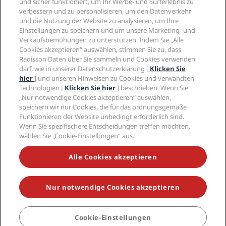
und sicher funktioniert, um Ihr Werbe- und Surferlebnis zu
Karriere RHG
Privacy Centre
Hilfe
Familienfreundliche Hotels
verbessern und zu personalisieren, um den Datenverkehr
Karriere PPHE
Rechtliche Hinweise
Gesundheit & Sicherheit
und die Nutzung der Website zu analysieren, um Ihre
Karrieren EHL
Radisson Rewards Geschäftsbedingungen
Einstellungen zu speichern und um unsere Marketing- und
Verbrauchermeldungen
The Club by RHG
Soziale Medien
Website-Nutzungsvereinbarung
Verkaufsbemühungen zu unterstützen. Indem Sie „Alle
Kontakt
Entwicklungsmöglichkeiten
Cookies akzeptieren“ auswählen, stimmen Sie zu, dass
Digitale Barrierefreiheit
FAQ
Marken von Radisson Hotels
Responsible Business – Unser Engagement
Radisson Daten über Sie sammeln und Cookies verwenden
Moderne Sklaverei – Erklärung
Inhaltsübersicht
darf, wie in unserer Datenschutzerklärung [
Klicken Sie
Einkauf
hier
] und unseren Hinweisen zu Cookies und verwandten
Technologien [
Klicken Sie hier
] beschrieben. Wenn Sie
„Nur notwendige Cookies akzeptieren“ auswählen,
speichern wir nur Cookies, die für das ordnungsgemäße
Funktionieren der Website unbedingt erforderlich sind.
Wenn Sie spezifischere Entscheidungen treffen möchten,
wählen Sie „Cookie-Einstellungen“ aus.
VERPASSEN SIE NIEMALS UNSERE BELIEBTESTEN
ANGEBOTE
Alle Cookies akzeptieren
Nur notwendige Cookies akzeptieren
© 2026 Radisson Hotel Group.
Alle Rechte vorbehalten. RHG Radisson
Hotel Group, Radisson, Radisson RED, Radisson Blu, Radisson Collection,
Radisson Individuals, Park Plaza, Park Inn, Country Inn & Suites, Prize by
Radisson, Radisson Rewards und Radisson Meetings sind Warenzeichen
Cookie-Einstellungen
BUCHEN
der Radisson Hotel Group.