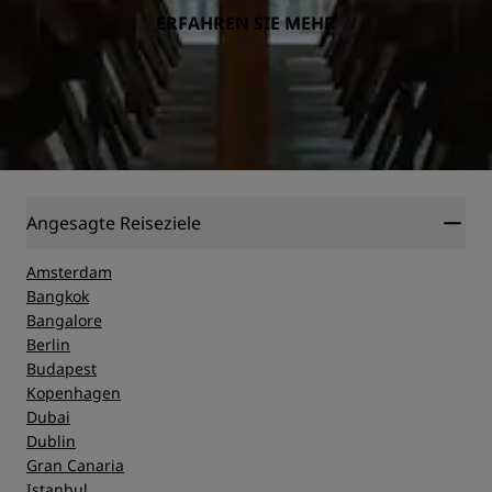
ERFAHREN SIE MEHR
Angesagte Reiseziele
Amsterdam
Bangkok
Bangalore
Berlin
Budapest
Kopenhagen
Dubai
Dublin
Gran Canaria
Istanbul