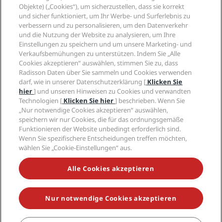
Radisson Hotels APP
Objekte) („Cookies“), um sicherzustellen, dass sie korrekt
Medien
„Sports Approved“-Hotels
und sicher funktioniert, um Ihr Werbe- und Surferlebnis zu
Karriere RHG
Privacy Centre
Hilfe
Familienfreundliche Hotels
verbessern und zu personalisieren, um den Datenverkehr
Karriere PPHE
Rechtliche Hinweise
Gesundheit & Sicherheit
und die Nutzung der Website zu analysieren, um Ihre
Karrieren EHL
Radisson Rewards Geschäftsbedingungen
Einstellungen zu speichern und um unsere Marketing- und
Verbrauchermeldungen
The Club by RHG
Soziale Medien
Website-Nutzungsvereinbarung
Verkaufsbemühungen zu unterstützen. Indem Sie „Alle
Kontakt
Entwicklungsmöglichkeiten
Cookies akzeptieren“ auswählen, stimmen Sie zu, dass
Digitale Barrierefreiheit
FAQ
Marken von Radisson Hotels
Responsible Business – Unser Engagement
Radisson Daten über Sie sammeln und Cookies verwenden
Moderne Sklaverei – Erklärung
Inhaltsübersicht
darf, wie in unserer Datenschutzerklärung [
Klicken Sie
Einkauf
hier
] und unseren Hinweisen zu Cookies und verwandten
Technologien [
Klicken Sie hier
] beschrieben. Wenn Sie
„Nur notwendige Cookies akzeptieren“ auswählen,
speichern wir nur Cookies, die für das ordnungsgemäße
Funktionieren der Website unbedingt erforderlich sind.
Wenn Sie spezifischere Entscheidungen treffen möchten,
wählen Sie „Cookie-Einstellungen“ aus.
VERPASSEN SIE NIEMALS UNSERE BELIEBTESTEN
ANGEBOTE
Alle Cookies akzeptieren
Nur notwendige Cookies akzeptieren
© 2026 Radisson Hotel Group.
Alle Rechte vorbehalten. RHG Radisson
Hotel Group, Radisson, Radisson RED, Radisson Blu, Radisson Collection,
Radisson Individuals, Park Plaza, Park Inn, Country Inn & Suites, Prize by