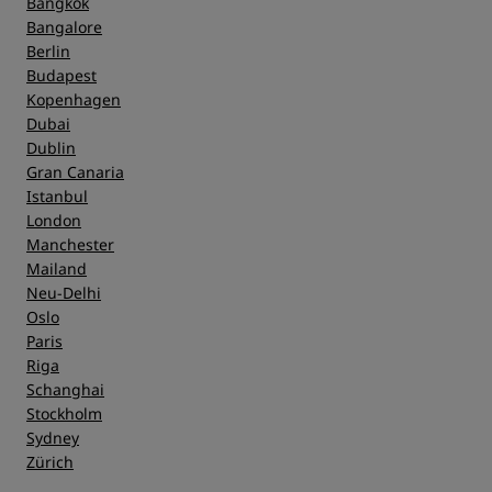
Bangkok
Bangalore
Berlin
Budapest
Kopenhagen
Dubai
Dublin
Gran Canaria
Istanbul
London
Manchester
Mailand
Neu-Delhi
Oslo
Paris
Riga
Schanghai
Stockholm
Sydney
Zürich