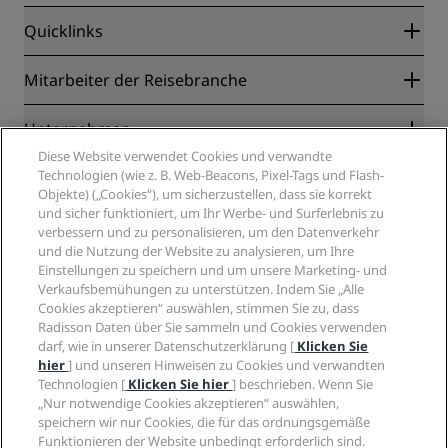
Quicklinks
Radisson Rewards
Mitarbeiter der Reisebranche
Online-Bestpreisgarantie
Blog
Partner
Unternehmen
Reiseziele
Reisebüros
Diese Website verwendet Cookies und verwandte
Neue und aufstrebende Hotels
Radisson Hotel Group
Technologien (wie z. B. Web-Beacons, Pixel-Tags und Flash-
Rechtliches
Radisson Hotels APP
Objekte) („Cookies“), um sicherzustellen, dass sie korrekt
Medien
„Sports Approved“-Hotels
und sicher funktioniert, um Ihr Werbe- und Surferlebnis zu
Karriere RHG
Privacy Centre
Hilfe
Familienfreundliche Hotels
verbessern und zu personalisieren, um den Datenverkehr
Karriere PPHE
Rechtliche Hinweise
und die Nutzung der Website zu analysieren, um Ihre
Gesundheit & Sicherheit
Karrieren EHL
Radisson Rewards Geschäftsbedingungen
Einstellungen zu speichern und um unsere Marketing- und
Verbrauchermeldungen
The Club by RHG
Soziale Medien
Website-Nutzungsvereinbarung
Verkaufsbemühungen zu unterstützen. Indem Sie „Alle
Kontakt
Entwicklungsmöglichkeiten
Cookies akzeptieren“ auswählen, stimmen Sie zu, dass
Digitale Barrierefreiheit
FAQ
Marken von Radisson Hotels
Radisson Daten über Sie sammeln und Cookies verwenden
Responsible Business – Unser Engagement
Moderne Sklaverei – Erklärung
Inhaltsübersicht
darf, wie in unserer Datenschutzerklärung [
Klicken Sie
Einkauf
hier
] und unseren Hinweisen zu Cookies und verwandten
Technologien [
Klicken Sie hier
] beschrieben. Wenn Sie
„Nur notwendige Cookies akzeptieren“ auswählen,
speichern wir nur Cookies, die für das ordnungsgemäße
Funktionieren der Website unbedingt erforderlich sind.