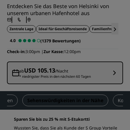
Entdecken Sie das Beste von Helsinki von
unserem urbanen Hafenhotel aus
Zentrale Lage
Ideal für Geschäftsreisende
Familienfreundlich
4.0
(1379 Bewertungen)
Check-in
3:00pm
Zur Kasse
12:00pm
USD 105.13
ab
/Nacht
* niedrigster Preis in den nächsten 60 Tagen
ungen
Sehenswürdigkeiten in der Nähe
Kont
Sparen Sie bis zu 25 % mit S-Etukortti
Wussten Sie, dass Sie als Kunde der S Group Vorteile