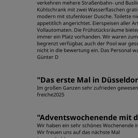
verkehren mehere Straßenbahn- und Buslin
Kühlschrank mit zwei Wasserflaschen gratis
modern mit stufenloser Dusche. Toilette ni
appetitlich angerichtet. Eierspeisen aller 
Vollautomaten. Die Frühstücksräume bieten
immer ein Platz vorhanden. Wir waren zum 
begrenzt verfügbar, auch der Pool war ges
nicht in die bewertung ein. Das Personal wa
Günter D
Zimmer
"
Das erste Mal in Düsseldor
Im großen Ganzen sehr zufrieden gewesen, e
Lage
freiche2025
Zimmer
"
Adventswochenende mit de
Wir haben ein sehr schönes Wochenende in
Lage
Wir freuen uns auf das nächste Mal