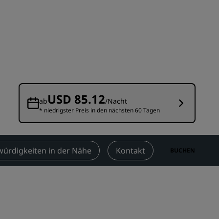
n
Hochzeitslocations
n
Nachhaltige Aufenthalte
Aufenthalte für Sportteams
Geschäftsreisender
Hotels im Stadtzentrum
Besuchen Sie unseren Blog
USD 85.12
ab
/Nacht
* niedrigster Preis in den nächsten 60 Tagen
Radisson Rewards
Entdecken Sie Radisson Rewards
chen
Vorteile
ürdigkeiten in der Nähe
Kontakt
BUCHEN
So verwenden Sie Punkte
So sammeln Sie Punkte
Bookers and Planners