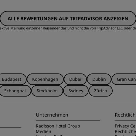
Preis/Leistung
S
ALLE BEWERTUNGEN AUF TRIPADVISOR ANZEIGEN
Sauberkeit
S
ektive Meinung einzelner Reisender dar und nicht die von TripAdvisor LLC oder d
Budapest
Kopenhagen
Dubai
Dublin
Gran Can
Schanghai
Stockholm
Sydney
Zürich
Unternehmen
Rechtlich
Radisson Hotel Group
Privacy Ce
Medien
Rechtlich