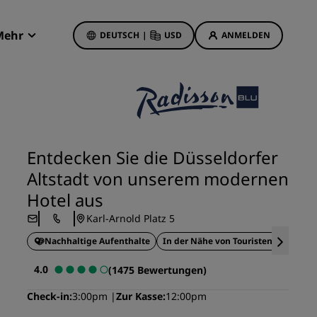
Mehr
DEUTSCH
|
USD
ANMELDEN
Radisson Rewards
Meine Buchungen
Hotelangebote
Unsere Angebote entdecken
Entdecken Sie die Düsseldorfer
Bonus für die erste Buchung
Altstadt von unserem modernen
Deals of the Day
Hotel aus
Im Voraus buchen
Karl-Arnold Platz 5
Unsere Angebote anzeigen
Nachhaltige Aufenthalte
In der Nähe von Touristenattraktion
Reisevorschläge
4.0
(1475 Bewertungen)
Familienfreundliche Hotels
Check-in
3:00pm
Zur Kasse
12:00pm
etings
Rad Pets