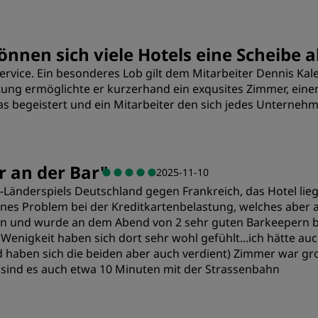
Preis/Leistung
S
nen sich viele Hotels eine Scheibe 
Service. Ein besonderes Lob gilt dem Mitarbeiter Dennis Ka
Sauberkeit
S
stung ermöglichte er kurzerhand ein exqusites Zimmer, eine
 das begeistert und ein Mitarbeiter den sich jedes Unterne
r an der Bar
"
2025-11-10
l-Länderspiels Deutschland gegen Frankreich, das Hotel li
eines Problem bei der Kreditkartenbelastung, welches aber 
 fein und wurde an dem Abend von 2 sehr guten Barkeepern 
nigkeit haben sich dort sehr wohl gefühlt...ich hätte auch
 haben sich die beiden aber auch verdient) Zimmer war gr
 sind es auch etwa 10 Minuten mit der Strassenbahn