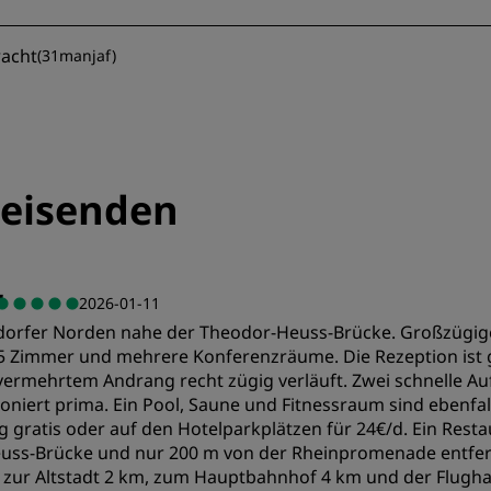
racht
(
31manjaf
)
eisenden
"
2026-01-11
ldorfer Norden nahe der Theodor-Heuss-Brücke. Großzügig
5 Zimmer und mehrere Konferenzräume. Die Rezeption ist g
i vermehrtem Andrang recht zügig verläuft. Zwei schnelle A
oniert prima. Ein Pool, Saune und Fitnessraum sind ebenfal
ratis oder auf den Hotelparkplätzen für 24€/d. Ein Restau
uss-Brücke und nur 200 m von der Rheinpromenade entfer
, zur Altstadt 2 km, zum Hauptbahnhof 4 km und der Flugha