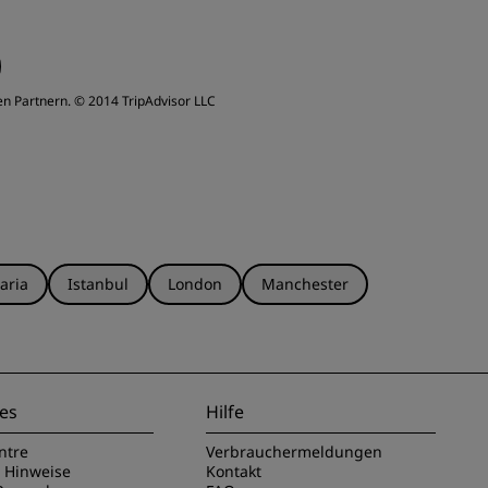
chlafqualität
ervice
en Partnern.
© 2014 TripAdvisor LLC
aria
Istanbul
London
Manchester
es
Hilfe
ntre
Verbrauchermeldungen
e Hinweise
Kontakt