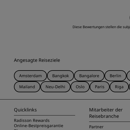
Zimmer
Lage
Diese Bewertungen stellen die subj
Angesagte Reiseziele
Amsterdam
Bangkok
Bangalore
Berlin
Mailand
Neu-Delhi
Oslo
Paris
Riga
Quicklinks
Mitarbeiter der
Reisebranche
Radisson Rewards
Online-Bestpreisgarantie
Partner