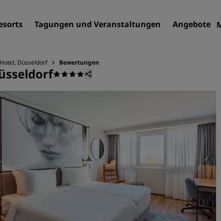
esorts
Tagungen und Veranstaltungen
Angebote
Hotel, Düsseldorf
Bewertungen
üsseldorf
Finden Sie Ihr Hotel
Reiseziele
Resorts
Serviced Apartments
Flughafenhotels
Neue und geplante Hotels
Tagungen und
Veranstaltungen
Entdecken Sie Radisson Me