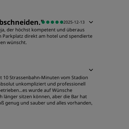
chlafqualität
abschneiden.
"
2025-12-13
leja, der höchst kompetent und überaus
ervice
n Parkplatz direkt am hotel und spendierte
hmen wünscht.
egt 10 Strassenbahn-Minuten vom Stadion
absolut unkompliziert und professionell
betrieben...es wurde auf Wünsche
 länger sitzen können, aber die Bar hat
oß genug und sauber und alles vorhanden,