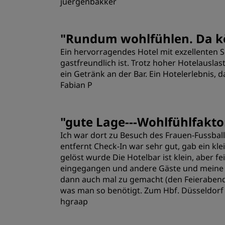
juergenbakker
Zimmer
"
Rundum wohlfühlen. Da kön
Ein hervorragendes Hotel mit exzellenten 
Lage
gastfreundlich ist. Trotz hoher Hotelausla
ein Getränk an der Bar. Ein Hotelerlebnis,
Fabian P
"
gute Lage---Wohlfühlfakto
Ich war dort zu Besuch des Frauen-Fussbal
entfernt Check-In war sehr gut, gab ein kl
gelöst wurde Die Hotelbar ist klein, aber
eingegangen und andere Gäste und meine We
dann auch mal zu gemacht (den Feierabend
was man so benötigt. Zum Hbf. Düsseldorf
hgraap