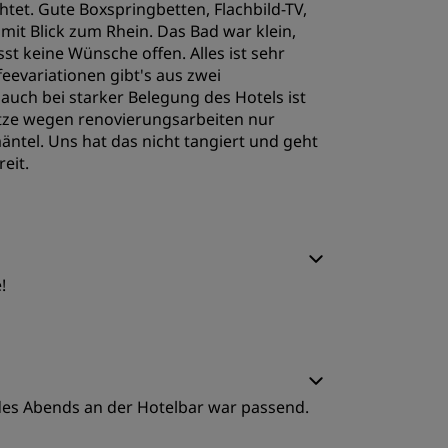
t. Gute Boxspringbetten, Flachbild-TV,
mit Blick zum Rhein. Das Bad war klein,
st keine Wünsche offen. Alles ist sehr
feevariationen gibt's aus zwei
uch bei starker Belegung des Hotels ist
ätze wegen renovierungsarbeiten nur
ntel. Uns hat das nicht tangiert und geht
eit.
chlafqualität
!
ervice
chlafqualität
des Abends an der Hotelbar war passend.
ervice