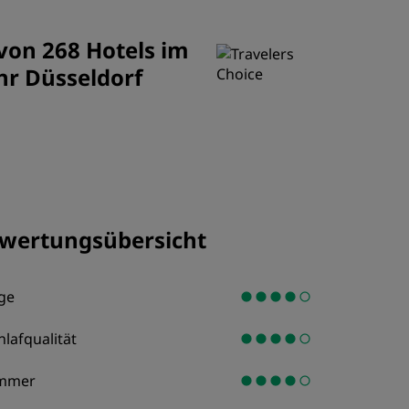
REGISTRIEREN
 von 268 Hotels im
hr Düsseldorf
wertungsübersicht
ge
hlafqualität
mmer