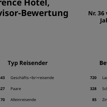
rence Hotel,
visor-Bewertung
Nr. 36
Ja
Typ Reisender
Be
543
Geschäfts-<br>reisende
720
La
627
Paare
328
Sc
170
Alleinreisende
85
Zi