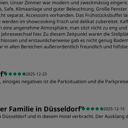
ien. Unser Zimmer war modern und zweckmässig eingerichte
, Safe, Klimaanlage und guter Beleuchtung. Große Fenster 
cht separat. Accessoirs vorhanden. Das Frühstücksbuffet läs
Art werden im showcooking frisch und delikat zubereitet. Kaf
 eine angenehme Atmosphäre, man sitzt nicht zu eng und a
Jahreswechsel hier. Zu diesem Zeitpunkt waren die Stellpl
chlossen und erstaunlicherweise gab es nicht genug Bademä
r in allen Bereichen außerordentlich freundlich und hilfsber
Preis/Leistung
S
f
"
2025-12-23
inziges negatives ist die Parksituation und die Parkpreise
Sauberkeit
S
Preis/Leistung
S
r Familie in Düsseldorf
"
2025-12-15
 Düsseldorf und in diesem Hotel verbracht. Der Ausklang 
Sauberkeit
S