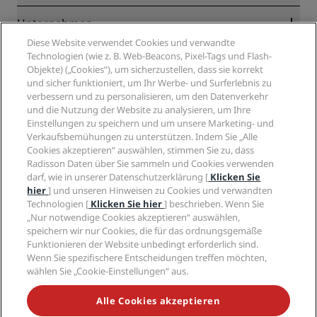
Online-Bestpreisgarantie
Blog
Partner
Unternehmen
Reiseziele
Reisebüros
Diese Website verwendet Cookies und verwandte
Neue und aufstrebende Hotels
Radisson Hotel Group
Technologien (wie z. B. Web-Beacons, Pixel-Tags und Flash-
Rechtliches
Radisson Hotels APP
Objekte) („Cookies“), um sicherzustellen, dass sie korrekt
Medien
„Sports Approved“-Hotels
und sicher funktioniert, um Ihr Werbe- und Surferlebnis zu
Karriere RHG
Privacy Centre
Hilfe
Familienfreundliche Hotels
verbessern und zu personalisieren, um den Datenverkehr
Karriere PPHE
Rechtliche Hinweise
und die Nutzung der Website zu analysieren, um Ihre
Gesundheit & Sicherheit
Karrieren EHL
Radisson Rewards Geschäftsbedingungen
Einstellungen zu speichern und um unsere Marketing- und
Verbrauchermeldungen
The Club by RHG
Soziale Medien
Website-Nutzungsvereinbarung
Verkaufsbemühungen zu unterstützen. Indem Sie „Alle
Kontakt
Entwicklungsmöglichkeiten
Cookies akzeptieren“ auswählen, stimmen Sie zu, dass
Digitale Barrierefreiheit
FAQ
Marken von Radisson Hotels
Radisson Daten über Sie sammeln und Cookies verwenden
Responsible Business – Unser Engagement
Moderne Sklaverei – Erklärung
Inhaltsübersicht
darf, wie in unserer Datenschutzerklärung [
Klicken Sie
Einkauf
hier
] und unseren Hinweisen zu Cookies und verwandten
Technologien [
Klicken Sie hier
] beschrieben. Wenn Sie
„Nur notwendige Cookies akzeptieren“ auswählen,
speichern wir nur Cookies, die für das ordnungsgemäße
Funktionieren der Website unbedingt erforderlich sind.
Wenn Sie spezifischere Entscheidungen treffen möchten,
wählen Sie „Cookie-Einstellungen“ aus.
VERPASSEN SIE NIEMALS UNSERE BELIEBTESTEN
ANGEBOTE
Alle Cookies akzeptieren