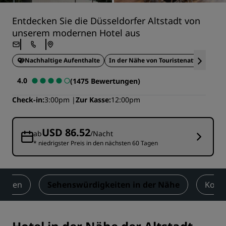
Entdecken Sie die Düsseldorfer Altstadt von
unserem modernen Hotel aus
Nachhaltige Aufenthalte
In der Nähe von Touristenattraktionen
4.0
(1475 Bewertungen)
Check-in
3:00pm
Zur Kasse
12:00pm
USD 86.52
ab
/Nacht
* niedrigster Preis in den nächsten 60 Tagen
ungen
Sehenswürdigkeiten in der Nähe
Kont