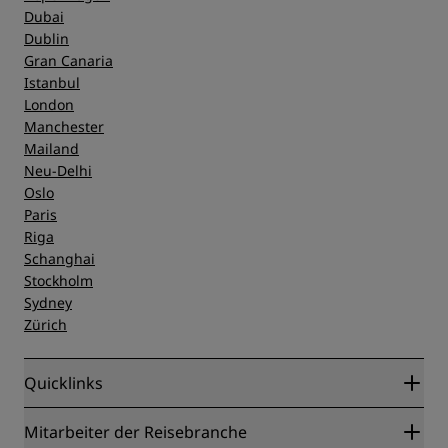
Dubai
Dublin
Gran Canaria
Istanbul
London
Manchester
Mailand
Neu-Delhi
Oslo
Paris
Riga
Schanghai
Stockholm
Sydney
Zürich
Quicklinks
Radisson Rewards
Mitarbeiter der Reisebranche