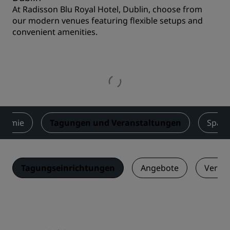
At Radisson Blu Royal Hotel, Dublin, choose from
our modern venues featuring flexible setups and
convenient amenities.
onomie
Tagungen und Veranstaltungen
Spa
Tagungseinrichtungen
Angebote
Veran