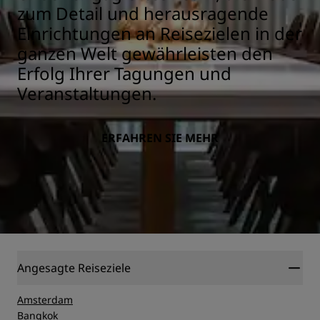
zum Detail und herausragende
Einrichtungen an Reisezielen in der
ganzen Welt gewährleisten den
Erfolg Ihrer Tagungen und
Veranstaltungen.
ERFAHREN SIE MEHR
Angesagte Reiseziele
Amsterdam
Bangkok