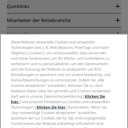
Quicklinks
Radisson Rewards
Mitarbeiter der Reisebranche
Online-Bestpreisgarantie
Blog
Partner
Unternehmen
Reiseziele
Reisebüros
Diese Website verwendet Cookies und verwandte
Neue und aufstrebende Hotels
Radisson Hotel Group
Technologien (wie z. B. Web-Beacons, Pixel-Tags und Flash-
Rechtliches
Radisson Hotels APP
Objekte) („Cookies“), um sicherzustellen, dass sie korrekt
Medien
„Sports Approved“-Hotels
und sicher funktioniert, um Ihr Werbe- und Surferlebnis zu
Karriere RHG
Privacy Centre
Hilfe
Familienfreundliche Hotels
verbessern und zu personalisieren, um den Datenverkehr
Karriere PPHE
Rechtliche Hinweise
Gesundheit & Sicherheit
und die Nutzung der Website zu analysieren, um Ihre
Karrieren EHL
Radisson Rewards Geschäftsbedingungen
Einstellungen zu speichern und um unsere Marketing- und
Verbrauchermeldungen
The Club by RHG
Soziale Medien
Website-Nutzungsvereinbarung
Verkaufsbemühungen zu unterstützen. Indem Sie „Alle
Kontakt
Entwicklungsmöglichkeiten
Cookies akzeptieren“ auswählen, stimmen Sie zu, dass
Digitale Barrierefreiheit
FAQ
Marken von Radisson Hotels
Responsible Business – Unser Engagement
Radisson Daten über Sie sammeln und Cookies verwenden
Moderne Sklaverei – Erklärung
Inhaltsübersicht
darf, wie in unserer Datenschutzerklärung [
Klicken Sie
Einkauf
hier
] und unseren Hinweisen zu Cookies und verwandten
Technologien [
Klicken Sie hier
] beschrieben. Wenn Sie
„Nur notwendige Cookies akzeptieren“ auswählen,
speichern wir nur Cookies, die für das ordnungsgemäße
Funktionieren der Website unbedingt erforderlich sind.