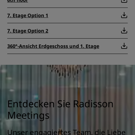
6th floor
7. Etage Option 1
7. Etage Option 2
360°-Ansicht Erdgeschoss und 1. Etage
Entdecken Sie Radisson
Meetings
Unser engagiertes Team, die Liebe