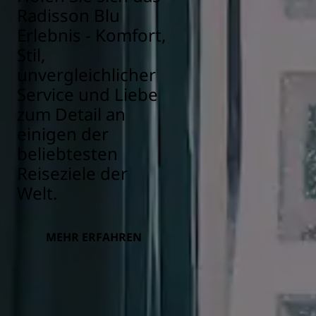
Radisson Blu
Erlebnis - Komfort,
Stil,
unvergleichlicher
Service und Liebe
zum Detail an
einigen der
beliebtesten
Reiseziele der
Welt.
MEHR ERFAHREN