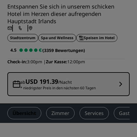
Entspannen Sie sich in unserem schicken
Hotel im Herzen dieser aufregenden
Hauptstadt Irlands
Stadtzentrum
Spa und Wellness
Speisen im Hotel
4.5
(3359 Bewertungen)
Check-in
3:00pm
Zur Kasse
12:00pm
USD 191.39
ab
/Nacht
* niedrigster Preis in den nächsten 60 Tagen
Übersicht
Zimmer
Services
Gastro