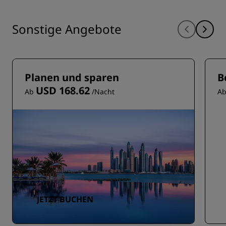
Sonstige Angebote
Planen und sparen
B
USD 168.62
Ab
/Nacht
A
JETZT BUCHEN