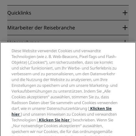
Quicklinks
Radisson Rewards
Mitarbeiter der Reisebranche
Online-Bestpreisgarantie
Blog
Partner
Unternehmen
Reiseziele
Reisebüros
Diese Website verwendet Cookies und verwandte
Neue und aufstrebende Hotels
Radisson Hotel Group
Technologien (wie z. B. Web-Beacons, Pixel-Tags und Flash-
Rechtliches
Radisson Hotels APP
Objekte) („Cookies“), um sicherzustellen, dass sie korrekt
Medien
„Sports Approved“-Hotels
und sicher funktioniert, um Ihr Werbe- und Surferlebnis zu
Karriere RHG
Privacy Centre
Hilfe
Familienfreundliche Hotels
verbessern und zu personalisieren, um den Datenverkehr
Karriere PPHE
Rechtliche Hinweise
Gesundheit & Sicherheit
und die Nutzung der Website zu analysieren, um Ihre
Karrieren EHL
Radisson Rewards Geschäftsbedingungen
Einstellungen zu speichern und um unsere Marketing- und
Verbrauchermeldungen
The Club by RHG
Soziale Medien
Website-Nutzungsvereinbarung
Verkaufsbemühungen zu unterstützen. Indem Sie „Alle
Kontakt
Entwicklungsmöglichkeiten
Cookies akzeptieren“ auswählen, stimmen Sie zu, dass
Digitale Barrierefreiheit
FAQ
Marken von Radisson Hotels
Responsible Business – Unser Engagement
Radisson Daten über Sie sammeln und Cookies verwenden
Moderne Sklaverei – Erklärung
Inhaltsübersicht
darf, wie in unserer Datenschutzerklärung [
Klicken Sie
Einkauf
hier
] und unseren Hinweisen zu Cookies und verwandten
Technologien [
Klicken Sie hier
] beschrieben. Wenn Sie
„Nur notwendige Cookies akzeptieren“ auswählen,
speichern wir nur Cookies, die für das ordnungsgemäße