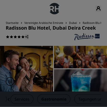
Startseite
Vereinigte Arabische Emirate
Dubai
Radisson Blu Hote
Radisson Blu Hotel, Dubai Deira Creek
er
Services
Gastronomie
Tagungen und 