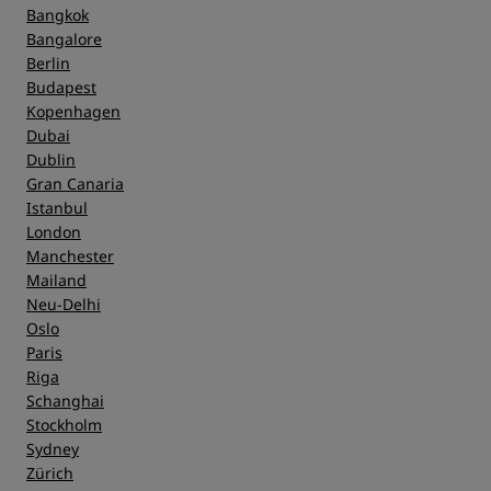
Bangkok
Bangalore
Berlin
Budapest
Kopenhagen
Dubai
Dublin
Gran Canaria
Istanbul
London
Manchester
Mailand
Neu-Delhi
Oslo
Paris
Riga
Schanghai
Stockholm
Sydney
Zürich