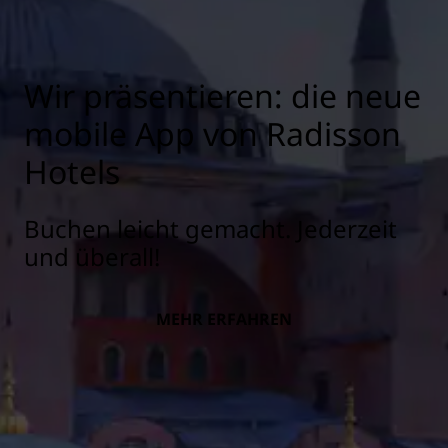
Wir präsentieren: die neue
mobile App von Radisson
Hotels
Buchen leicht gemacht. Jederzeit
und überall!
MEHR ERFAHREN