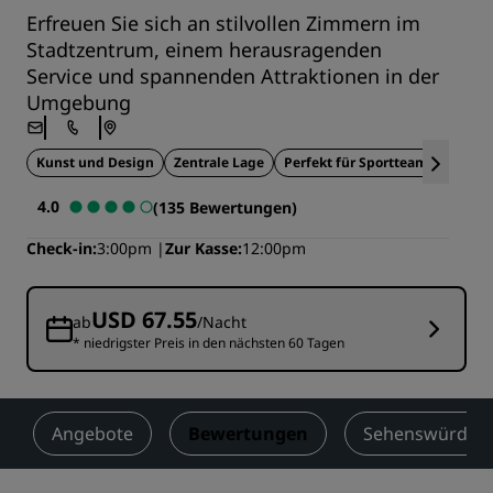
Erfreuen Sie sich an stilvollen Zimmern im
Stadtzentrum, einem herausragenden
Service und spannenden Attraktionen in der
Umgebung
Kunst und Design
Zentrale Lage
Perfekt für Sportteams
Histo
4.0
(135 Bewertungen)
Check-in
3:00pm
Zur Kasse
12:00pm
USD 67.55
ab
/Nacht
* niedrigster Preis in den nächsten 60 Tagen
Angebote
Bewertungen
Sehenswürdigke