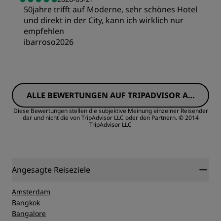
50jahre trifft auf Moderne, sehr schönes Hotel
Service
und direkt in der City, kann ich wirklich nur
Schlafqualität
empfehlen
ibarroso2026
Lage
Zimmer
Sauberkeit
ALLE BEWERTUNGEN AUF TRIPADVISOR AN
Preis/Leistung
ZEIGEN
Diese Bewertungen stellen die subjektive Meinung einzelner Reisender
dar und nicht die von TripAdvisor LLC oder den Partnern.
© 2014
Service
TripAdvisor LLC
Schlafqualität
Lage
Angesagte Reiseziele
Sauberkeit
Amsterdam
Bangkok
Bangalore