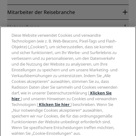
Radisson Rewards
Mitarbeiter der Reisebranche
Online-Bestpreisgarantie
Blog
Partner
Unternehmen
Reiseziele
Reisebüros
Diese Website verwendet Cookies und verwandte
Neue und aufstrebende Hotels
Radisson Hotel Group
Technologien (wie z. B. Web-Beacons, Pixel-Tags und Flash-
Rechtliches
Radisson Hotels APP
Objekte) („Cookies“), um sicherzustellen, dass sie korrekt
Medien
„Sports Approved“-Hotels
und sicher funktioniert, um Ihr Werbe- und Surferlebnis zu
Karriere RHG
Privacy Centre
Hilfe
Familienfreundliche Hotels
verbessern und zu personalisieren, um den Datenverkehr
Karriere PPHE
Rechtliche Hinweise
und die Nutzung der Website zu analysieren, um Ihre
Gesundheit & Sicherheit
Karrieren EHL
Radisson Rewards Geschäftsbedingungen
Einstellungen zu speichern und um unsere Marketing- und
Verbrauchermeldungen
The Club by RHG
Soziale Medien
Website-Nutzungsvereinbarung
Verkaufsbemühungen zu unterstützen. Indem Sie „Alle
Kontakt
Entwicklungsmöglichkeiten
Cookies akzeptieren“ auswählen, stimmen Sie zu, dass
Digitale Barrierefreiheit
FAQ
Marken von Radisson Hotels
Radisson Daten über Sie sammeln und Cookies verwenden
Responsible Business – Unser Engagement
Moderne Sklaverei – Erklärung
Inhaltsübersicht
darf, wie in unserer Datenschutzerklärung [
Klicken Sie
Einkauf
hier
] und unseren Hinweisen zu Cookies und verwandten
Technologien [
Klicken Sie hier
] beschrieben. Wenn Sie
„Nur notwendige Cookies akzeptieren“ auswählen,
speichern wir nur Cookies, die für das ordnungsgemäße
Funktionieren der Website unbedingt erforderlich sind.
Wenn Sie spezifischere Entscheidungen treffen möchten,
wählen Sie „Cookie-Einstellungen“ aus.