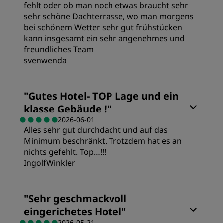
Service
fehlt oder ob man noch etwas braucht sehr
sehr schöne Dachterrasse, wo man morgens
Lage
bei schönem Wetter sehr gut frühstücken
kann insgesamt ein sehr angenehmes und
freundliches Team
Sauberkeit
svenwenda
Service
Zimmer
"
Gutes Hotel- TOP Lage und ein
klasse Gebäude !
"
Preis/Leistung
2026-06-01
Alles sehr gut durchdacht und auf das
Minimum beschränkt. Trotzdem hat es an
Schlafqualität
nichts gefehlt. Top…!!!
IngolfWinkler
Lage
Zimmer
"
Sehr geschmackvoll
eingerichetes Hotel
"
Sauberkeit
Preis/Leistung
2026-05-21