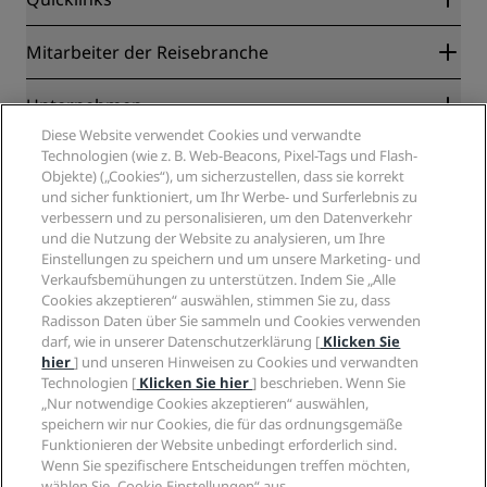
Radisson Rewards
Mitarbeiter der Reisebranche
Online-Bestpreisgarantie
Blog
Partner
Unternehmen
Reiseziele
Reisebüros
Diese Website verwendet Cookies und verwandte
Neue und aufstrebende Hotels
Radisson Hotel Group
Technologien (wie z. B. Web-Beacons, Pixel-Tags und Flash-
Rechtliches
Radisson Hotels APP
Objekte) („Cookies“), um sicherzustellen, dass sie korrekt
Medien
„Sports Approved“-Hotels
und sicher funktioniert, um Ihr Werbe- und Surferlebnis zu
Karriere RHG
Privacy Centre
Hilfe
Familienfreundliche Hotels
verbessern und zu personalisieren, um den Datenverkehr
Karriere PPHE
Rechtliche Hinweise
und die Nutzung der Website zu analysieren, um Ihre
Gesundheit & Sicherheit
Karrieren EHL
Radisson Rewards Geschäftsbedingungen
Einstellungen zu speichern und um unsere Marketing- und
Verbrauchermeldungen
The Club by RHG
Soziale Medien
Website-Nutzungsvereinbarung
Verkaufsbemühungen zu unterstützen. Indem Sie „Alle
Kontakt
Entwicklungsmöglichkeiten
Cookies akzeptieren“ auswählen, stimmen Sie zu, dass
Digitale Barrierefreiheit
FAQ
Marken von Radisson Hotels
Radisson Daten über Sie sammeln und Cookies verwenden
Responsible Business – Unser Engagement
Moderne Sklaverei – Erklärung
Inhaltsübersicht
darf, wie in unserer Datenschutzerklärung [
Klicken Sie
Einkauf
hier
] und unseren Hinweisen zu Cookies und verwandten
Technologien [
Klicken Sie hier
] beschrieben. Wenn Sie
„Nur notwendige Cookies akzeptieren“ auswählen,
speichern wir nur Cookies, die für das ordnungsgemäße
Funktionieren der Website unbedingt erforderlich sind.
Wenn Sie spezifischere Entscheidungen treffen möchten,
wählen Sie „Cookie-Einstellungen“ aus.