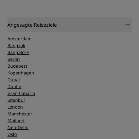
Angesagte Reiseziele
Amsterdam
Bangkok
Bangalore
Berlin
Budapest
Kopenhagen
Dubai
Dublin
Gran Canaria
Istanbul
London
Manchester
Mailand
Neu-Delhi
Oslo