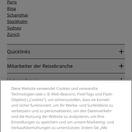
Paris
Riga
Schanghai
Stockholm
Sydney
Zürich
Quicklinks
Radisson Rewards
Mitarbeiter der Reisebranche
Online-Bestpreisgarantie
Blog
Partner
Unternehmen
Reiseziele
Reisebüros
Diese Website verwendet Cookies und verwandte
Neue und aufstrebende Hotels
Radisson Hotel Group
Technologien (wie z. B. Web-Beacons, Pixel-Tags und Flash-
Rechtliches
Radisson Hotels APP
Objekte) („Cookies“), um sicherzustellen, dass sie korrekt
Medien
„Sports Approved“-Hotels
und sicher funktioniert, um Ihr Werbe- und Surferlebnis zu
Karriere RHG
Privacy Centre
Hilfe
Familienfreundliche Hotels
verbessern und zu personalisieren, um den Datenverkehr
Karriere PPHE
Rechtliche Hinweise
und die Nutzung der Website zu analysieren, um Ihre
Gesundheit & Sicherheit
Karrieren EHL
Radisson Rewards Geschäftsbedingungen
Einstellungen zu speichern und um unsere Marketing- und
Verbrauchermeldungen
The Club by RHG
Soziale Medien
Website-Nutzungsvereinbarung
Verkaufsbemühungen zu unterstützen. Indem Sie „Alle
Kontakt