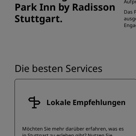
Aufpr
Park Inn by Radisson
Das P
Stuttgart.
ausge
Enga
Die besten Services
Lokale Empfehlungen
Möchten Sie mehr darüber erfahren, was es
in Stuttgart zu erleben gibt? Nutzen Sie