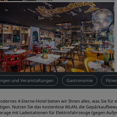
Einen Meetingraum buche
Fordern Sie ein Angebot a
Veranstaltungsorte
Branchenlösungen
Flüge suchen
Flüge suchen
Restaurants
Nach einem Restaurant su
ngen und Veranstaltungen
Gastronomie
Fitne
Digitale Services
odernes 4-Sterne-Hotel bieten wir Ihnen alles, was Sie f
Radisson Hotels App
tigen. Nutzen Sie das kostenlose WLAN, die Gepäckaufbew
arage mit Ladestationen für Elektrofahrzeuge (gegen Aufpr