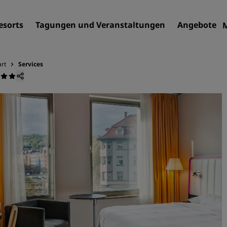
esorts
Tagungen und Veranstaltungen
Angebote
art
Services
Finden Sie Ihr Hotel
Reiseziele
Resorts
Serviced Apartments
Flughafenhotels
Neue und geplante Hotels
Tagungen und
Veranstaltungen
Entdecken Sie Radisson Me