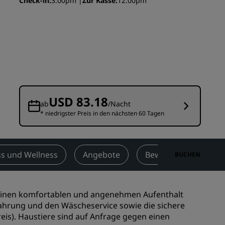
Check-in
3:00pm
Zur Kasse
12:00pm
n
Hochzeitslocations
n
Nachhaltige Aufenthalte
Aufenthalte für Sportteams
Geschäftsreisender
Hotels im Stadtzentrum
Besuchen Sie unseren Blog
USD 83.18
ab
/Nacht
* niedrigster Preis in den nächsten 60 Tagen
Radisson Rewards
Entdecken Sie Radisson Rewards
chen
Vorteile
ss und Wellness
Angebote
Bewertungen
BUCHEN
So verwenden Sie Punkte
So sammeln Sie Punkte
ür einen komfortablen und angenehmen Aufenthalt
Bookers and Planners
ahrung und den Wäscheservice sowie die sichere
eis). Haustiere sind auf Anfrage gegen einen