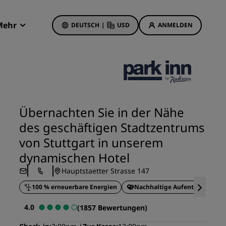
Mehr
DEUTSCH
|
USD
ANMELDEN
Radisson Rewards
Meine Buchungen
Hotelangebote
Unsere Angebote entdecken
Übernachten Sie in der Nähe
Bonus für die erste Buchung
des geschäftigen Stadtzentrums
Deals of the Day
von Stuttgart in unserem
Im Voraus buchen
dynamischen Hotel
Unsere Angebote anzeigen
Hauptstaetter Strasse 147
100 % erneuerbare Energien
Nachhaltige Aufenthalte
Reisevorschläge
4.0
(1857 Bewertungen)
Familienfreundliche Hotels
etings
Rad Pets