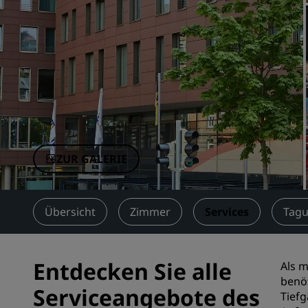
Verbundene Marken in China
ZUR GALERIE
Übersicht
Zimmer
Services
Tagu
Entdecken Sie alle
Als m
benö
Serviceangebote des
Tiefg