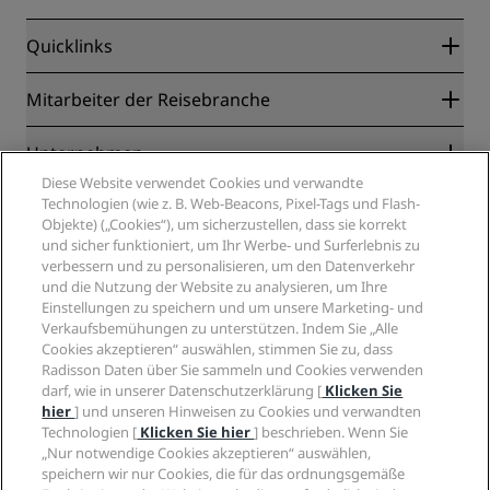
Quicklinks
Radisson Rewards
Mitarbeiter der Reisebranche
Online-Bestpreisgarantie
Blog
Partner
Unternehmen
Reiseziele
Reisebüros
Diese Website verwendet Cookies und verwandte
Neue und aufstrebende Hotels
Radisson Hotel Group
Technologien (wie z. B. Web-Beacons, Pixel-Tags und Flash-
Rechtliches
Radisson Hotels APP
Objekte) („Cookies“), um sicherzustellen, dass sie korrekt
Medien
„Sports Approved“-Hotels
und sicher funktioniert, um Ihr Werbe- und Surferlebnis zu
Karriere RHG
Privacy Centre
Hilfe
Familienfreundliche Hotels
verbessern und zu personalisieren, um den Datenverkehr
Karriere PPHE
Rechtliche Hinweise
Gesundheit & Sicherheit
und die Nutzung der Website zu analysieren, um Ihre
Karrieren EHL
Radisson Rewards Geschäftsbedingungen
Einstellungen zu speichern und um unsere Marketing- und
Verbrauchermeldungen
The Club by RHG
Soziale Medien
Website-Nutzungsvereinbarung
Verkaufsbemühungen zu unterstützen. Indem Sie „Alle
Kontakt
Entwicklungsmöglichkeiten
Cookies akzeptieren“ auswählen, stimmen Sie zu, dass
Digitale Barrierefreiheit
FAQ
Marken von Radisson Hotels
Responsible Business – Unser Engagement
Radisson Daten über Sie sammeln und Cookies verwenden
Moderne Sklaverei – Erklärung
Inhaltsübersicht
darf, wie in unserer Datenschutzerklärung [
Klicken Sie
Einkauf
hier
] und unseren Hinweisen zu Cookies und verwandten
Technologien [
Klicken Sie hier
] beschrieben. Wenn Sie
„Nur notwendige Cookies akzeptieren“ auswählen,
speichern wir nur Cookies, die für das ordnungsgemäße