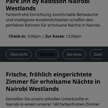
Park Inn by Radisson Nairobi
Westlands
Farbenfrohe Einrichtung, komfortable Bettwäsche
und intelligente Annehmlichkeiten schaffen den
perfekten Rahmen für erholsame Nächte in Nairobi.
Check-in
3:00pm
Zur Kasse
12:00pm
Übersicht
Zimmer
Services
Gastro
Frische, fröhlich eingerichtete
Zimmer für erholsame Nächte in
Nairobi Westlands
Genießen Sie unsere stilvollen Unterkünfte in
Nairobi in einem unserer 140 farbenfrohen Zimmer