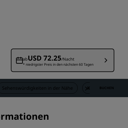
n
Hochzeitslocations
n
Nachhaltige Aufenthalte
Aufenthalte für Sportteams
Geschäftsreisender
Hotels im Stadtzentrum
Besuchen Sie unseren Blog
USD 72.25
ab
/Nacht
* niedrigster Preis in den nächsten 60 Tagen
Radisson Rewards
Entdecken Sie Radisson Rewards
chen
Vorteile
Sehenswürdigkeiten in der Nähe
Kontakt
BUCHEN
So verwenden Sie Punkte
So sammeln Sie Punkte
Bookers and Planners
formationen