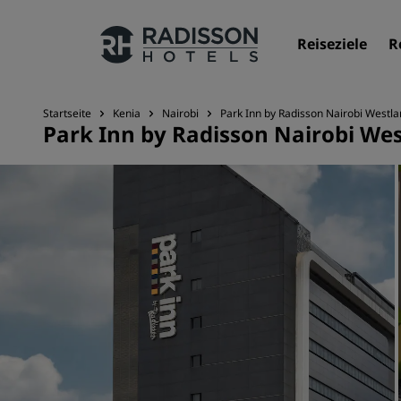
Reiseziele
R
Startseite
Kenia
Nairobi
Park Inn by Radisson Nairobi Westl
Park Inn by Radisson Nairobi We
Unsere Marken
Marken von Radisson Hotels