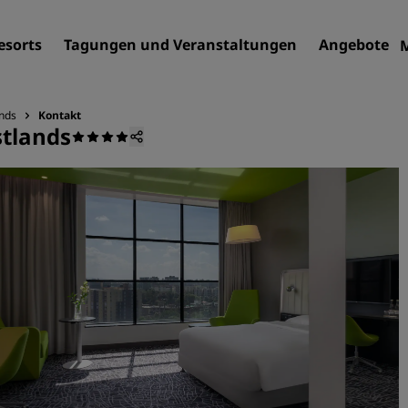
esorts
Tagungen und Veranstaltungen
Angebote
ands
Kontakt
stlands
Finden Sie Ihr Hotel
Reiseziele
Resorts
Serviced Apartments
Flughafenhotels
Neue und geplante Hotels
Tagungen und
Veranstaltungen
Entdecken Sie Radisson Me