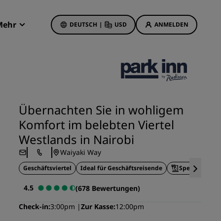
Mehr
DEUTSCH
|
USD
ANMELDEN
Radisson Rewards
Meine Buchungen
Hotelangebote
Unsere Angebote entdecken
Übernachten Sie in wohligem
Bonus für die erste Buchung
Komfort im belebten Viertel
Deals of the Day
Westlands in Nairobi
Im Voraus buchen
Waiyaki Way
Unsere Angebote anzeigen
Geschäftsviertel
Ideal für Geschäftsreisende
Speisen im Ho
Reisevorschläge
4.5
(678 Bewertungen)
Familienfreundliche Hotels
Check-in
3:00pm
Zur Kasse
12:00pm
etings
Rad Pets