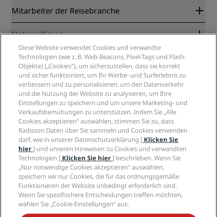
Radisson Rewards
Mitarbeiter der Reisebranche
Online-Bestpreisgarantie
Blog
Partner
Unternehmen
Reiseziele
Reisebüros
Diese Website verwendet Cookies und verwandte
Neue und aufstrebende Hotels
Radisson Hotel Group
Technologien (wie z. B. Web-Beacons, Pixel-Tags und Flash-
Rechtliches
Radisson Hotels APP
Objekte) („Cookies“), um sicherzustellen, dass sie korrekt
Medien
„Sports Approved“-Hotels
und sicher funktioniert, um Ihr Werbe- und Surferlebnis zu
Karriere RHG
Privacy Centre
Hilfe
Familienfreundliche Hotels
verbessern und zu personalisieren, um den Datenverkehr
Karriere PPHE
Rechtliche Hinweise
Gesundheit & Sicherheit
und die Nutzung der Website zu analysieren, um Ihre
Karrieren EHL
Radisson Rewards Geschäftsbedingungen
Einstellungen zu speichern und um unsere Marketing- und
Verbrauchermeldungen
The Club by RHG
Soziale Medien
Website-Nutzungsvereinbarung
Verkaufsbemühungen zu unterstützen. Indem Sie „Alle
Kontakt
Entwicklungsmöglichkeiten
Cookies akzeptieren“ auswählen, stimmen Sie zu, dass
Digitale Barrierefreiheit
FAQ
Marken von Radisson Hotels
Responsible Business – Unser Engagement
Radisson Daten über Sie sammeln und Cookies verwenden
Moderne Sklaverei – Erklärung
Inhaltsübersicht
darf, wie in unserer Datenschutzerklärung [
Klicken Sie
Einkauf
hier
] und unseren Hinweisen zu Cookies und verwandten
Technologien [
Klicken Sie hier
] beschrieben. Wenn Sie
„Nur notwendige Cookies akzeptieren“ auswählen,
speichern wir nur Cookies, die für das ordnungsgemäße
Funktionieren der Website unbedingt erforderlich sind.
Wenn Sie spezifischere Entscheidungen treffen möchten,
wählen Sie „Cookie-Einstellungen“ aus.
VERPASSEN SIE NIEMALS UNSERE BELIEBTESTEN