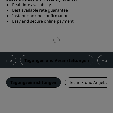
Real-time availability
Best available rate guarantee
Instant booking confirmation
Easy and secure online payment
onomie
Tagungen und Veranstaltungen
Hochz
Tagungseinrichtungen
Technik und Angebots