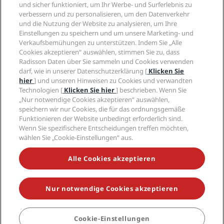
„Sports Approved“-Hotels
und sicher funktioniert, um Ihr Werbe- und Surferlebnis zu
Karriere RHG
Privacy Centre
Hilfe
Familienfreundliche Hotels
verbessern und zu personalisieren, um den Datenverkehr
Karriere PPHE
Rechtliche Hinweise
und die Nutzung der Website zu analysieren, um Ihre
Gesundheit & Sicherheit
Karrieren EHL
Radisson Rewards Geschäftsbedingungen
Einstellungen zu speichern und um unsere Marketing- und
Verbrauchermeldungen
The Club by RHG
Soziale Medien
Website-Nutzungsvereinbarung
Verkaufsbemühungen zu unterstützen. Indem Sie „Alle
Kontakt
Entwicklungsmöglichkeiten
Cookies akzeptieren“ auswählen, stimmen Sie zu, dass
Digitale Barrierefreiheit
FAQ
Marken von Radisson Hotels
Radisson Daten über Sie sammeln und Cookies verwenden
Responsible Business – Unser Engagement
Moderne Sklaverei – Erklärung
Inhaltsübersicht
darf, wie in unserer Datenschutzerklärung [
Klicken Sie
Einkauf
hier
] und unseren Hinweisen zu Cookies und verwandten
Technologien [
Klicken Sie hier
] beschrieben. Wenn Sie
„Nur notwendige Cookies akzeptieren“ auswählen,
speichern wir nur Cookies, die für das ordnungsgemäße
Funktionieren der Website unbedingt erforderlich sind.
Wenn Sie spezifischere Entscheidungen treffen möchten,
wählen Sie „Cookie-Einstellungen“ aus.
VERPASSEN SIE NIEMALS UNSERE BELIEBTESTEN
ANGEBOTE
Alle Cookies akzeptieren
Nur notwendige Cookies akzeptieren
© 2026 Radisson Hotel Group.
Alle Rechte vorbehalten. RHG Radisson
Hotel Group, Radisson, Radisson RED, Radisson Blu, Radisson Collection,
Radisson Individuals, Park Plaza, Park Inn, Country Inn & Suites, Prize by
Radisson, Radisson Rewards und Radisson Meetings sind Warenzeichen
Cookie-Einstellungen
BUCHEN
der Radisson Hotel Group.