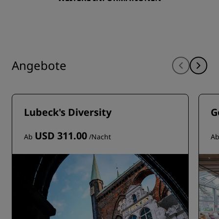
Angebote
Lubeck's Diversity
G
USD 311.00
Ab
/Nacht
A