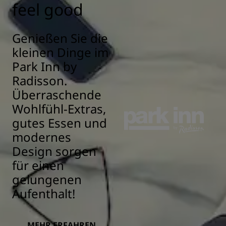
feel good
Genießen Sie die
kleinen Dinge im
Park Inn by
Radisson.
Überraschende
Wohlfühl-Extras,
gutes Essen und
modernes
Design sorgen
für einen
gelungenen
Aufenthalt!
MEHR ERFAHREN