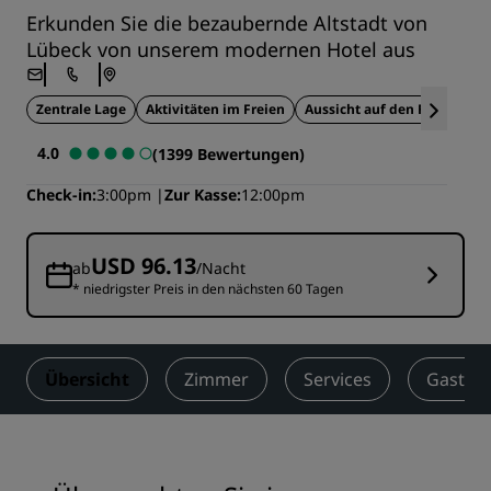
Erkunden Sie die bezaubernde Altstadt von
Lübeck von unserem modernen Hotel aus
Zentrale Lage
Aktivitäten im Freien
Aussicht auf den Fluss
St
4.0
(1399 Bewertungen)
Check-in
3:00pm
Zur Kasse
12:00pm
USD 96.13
ab
/Nacht
* niedrigster Preis in den nächsten 60 Tagen
Übersicht
Zimmer
Services
Gastro