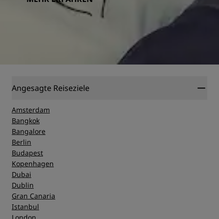
Angesagte Reiseziele
Amsterdam
Bangkok
Bangalore
Berlin
Budapest
Kopenhagen
Dubai
Dublin
Gran Canaria
Istanbul
London