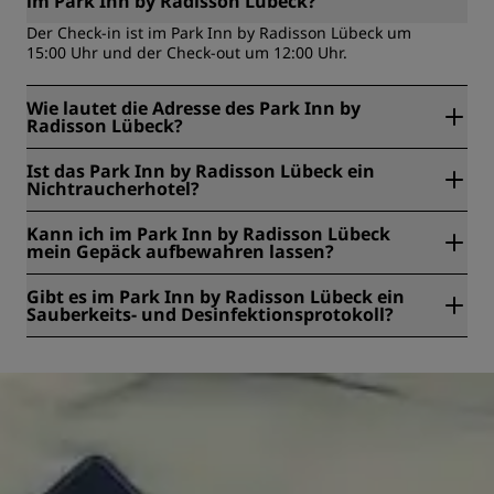
im Park Inn by Radisson Lübeck?
Der Check-in ist im Park Inn by Radisson Lübeck um
15:00 Uhr und der Check-out um 12:00 Uhr.
Wie lautet die Adresse des Park Inn by
Radisson Lübeck?
Die Adresse des Park Inn by Radisson Lübeck lautet Willy
Ist das Park Inn by Radisson Lübeck ein
Brandt Allee 1-5, Lübeck, Deutschland.
Nichtraucherhotel?
Ja, das Park Inn by Radisson Lübeck ist ein
Kann ich im Park Inn by Radisson Lübeck
Nichtraucherhotel.
mein Gepäck aufbewahren lassen?
Ja, im Park Inn by Radisson Lübeck ist
Gibt es im Park Inn by Radisson Lübeck ein
Gepäckaufbewahrung verfügbar.
Sauberkeits- und Desinfektionsprotokoll?
Alle Radisson Hotels halten sich an Sauberkeits- und
Desinfektionsprotokolle, um die Gesundheit und Sicherheit
unserer Gäste zu gewährleisten. Hier erfahren Sie mehr:
https://www.radissonhotels.com/en-us/social-
responsibility/health-safety