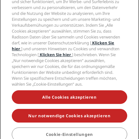
und sicher funktioniert, um Ihr Werbe- und Surferlebnis zu
Karriere RHG
Privacy Centre
Hilfe
Familienfreundliche Hotels
verbessern und zu personalisieren, um den Datenverkehr
Karriere PPHE
Rechtliche Hinweise
Gesundheit & Sicherheit
und die Nutzung der Website zu analysieren, um Ihre
Karrieren EHL
Radisson Rewards Geschäftsbedingungen
Einstellungen zu speichern und um unsere Marketing- und
Verbrauchermeldungen
The Club by RHG
Soziale Medien
Website-Nutzungsvereinbarung
Verkaufsbemühungen zu unterstützen. Indem Sie „Alle
Kontakt
Entwicklungsmöglichkeiten
Cookies akzeptieren“ auswählen, stimmen Sie zu, dass
Digitale Barrierefreiheit
FAQ
Marken von Radisson Hotels
Responsible Business – Unser Engagement
Radisson Daten über Sie sammeln und Cookies verwenden
Moderne Sklaverei – Erklärung
Inhaltsübersicht
darf, wie in unserer Datenschutzerklärung [
Klicken Sie
Einkauf
hier
] und unseren Hinweisen zu Cookies und verwandten
Technologien [
Klicken Sie hier
] beschrieben. Wenn Sie
„Nur notwendige Cookies akzeptieren“ auswählen,
speichern wir nur Cookies, die für das ordnungsgemäße
Funktionieren der Website unbedingt erforderlich sind.
Wenn Sie spezifischere Entscheidungen treffen möchten,
wählen Sie „Cookie-Einstellungen“ aus.
VERPASSEN SIE NIEMALS UNSERE BELIEBTESTEN
ANGEBOTE
Alle Cookies akzeptieren
Nur notwendige Cookies akzeptieren
© 2026 Radisson Hotel Group.
Alle Rechte vorbehalten. RHG Radisson
Hotel Group, Radisson, Radisson RED, Radisson Blu, Radisson Collection,
Radisson Individuals, Park Plaza, Park Inn, Country Inn & Suites, Prize by
Radisson, Radisson Rewards und Radisson Meetings sind Warenzeichen
Cookie-Einstellungen
BUCHEN
der Radisson Hotel Group.