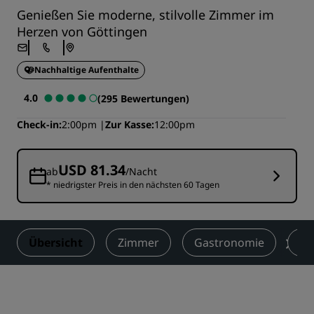
Genießen Sie moderne, stilvolle Zimmer im
Herzen von Göttingen
Nachhaltige Aufenthalte
4.0
(295 Bewertungen)
Check-in
2:00pm
Zur Kasse
12:00pm
USD 81.34
ab
/Nacht
* niedrigster Preis in den nächsten 60 Tagen
Übersicht
Zimmer
Gastronomie
Ta