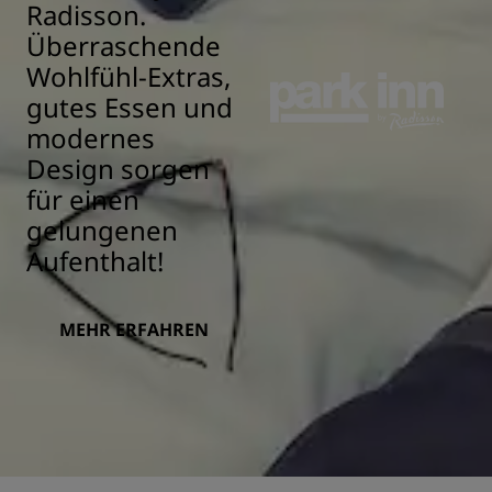
Radisson.
Überraschende
Wohlfühl-Extras,
gutes Essen und
modernes
Design sorgen
für einen
gelungenen
Aufenthalt!
MEHR ERFAHREN