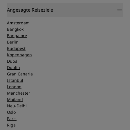
Angesagte Reiseziele
Amsterdam
Bangkok
Bangalore
Berlin
Budapest
Kopenhagen
Dubai
Dublin
Gran Canaria
Istanbul
London
Manchester
Mailand
Neu-Delhi
Oslo
Paris
Riga