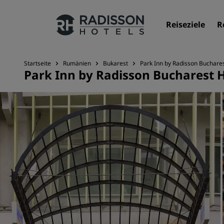
Reiseziele
R
Startseite
Rumänien
Bukarest
Park Inn by Radisson Buchare
Park Inn by Radisson Bucharest H
Unsere Marken
Marken von Radisson Hotels