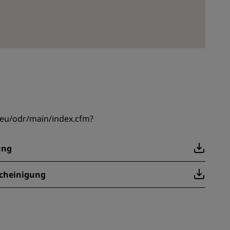
.eu/odr/main/index.cfm?
ung
scheinigung