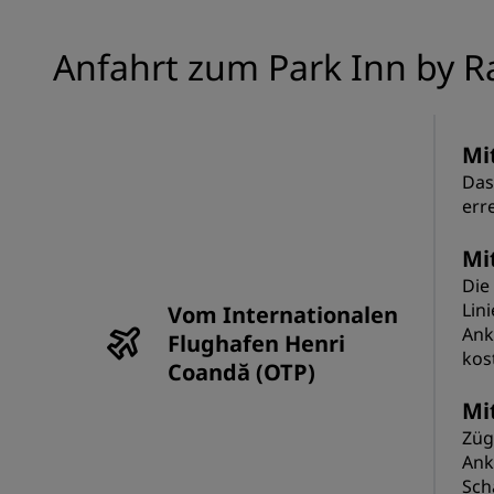
Anfahrt zum Park Inn by R
Mi
Das
err
Mi
Die
Lin
Vom Internationalen
Ank
Flughafen Henri
kos
Coandă (OTP)
Mi
Züg
Ank
Sch