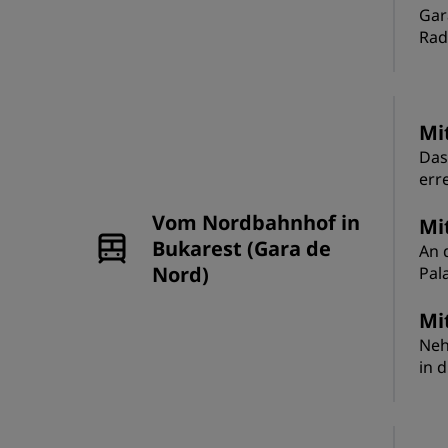
Gar
Rad
Mi
Das
err
Vom Nordbahnhof in
Mi
Bukarest (Gara de
An 
Nord)
Pal
Mi
Neh
in 