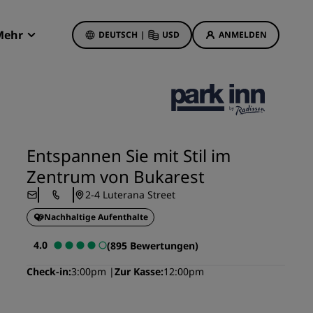
Mehr
DEUTSCH
|
USD
ANMELDEN
Radisson Rewards
Meine Buchungen
Hotelangebote
Unsere Angebote entdecken
Entspannen Sie mit Stil im
Bonus für die erste Buchung
Zentrum von Bukarest
Deals of the Day
2-4 Luterana Street
Im Voraus buchen
Nachhaltige Aufenthalte
Unsere Angebote anzeigen
4.0
(895 Bewertungen)
Reisevorschläge
Check-in
3:00pm
Zur Kasse
12:00pm
Familienfreundliche Hotels
etings
Rad Pets