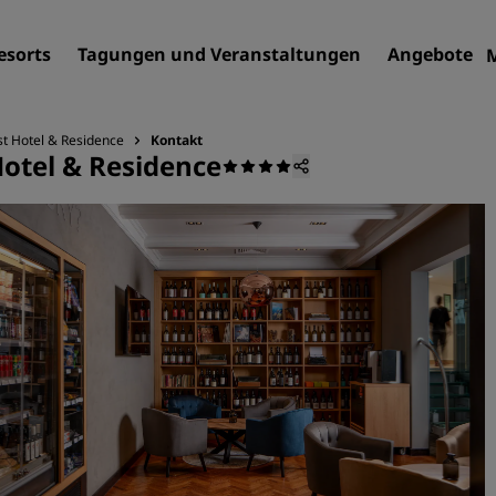
esorts
Tagungen und Veranstaltungen
Angebote
st Hotel & Residence
Kontakt
otel & Residence
Finden Sie Ihr Hotel
Reiseziele
Resorts
Serviced Apartments
Flughafenhotels
Neue und geplante Hotels
Tagungen und
Veranstaltungen
Entdecken Sie Radisson Me