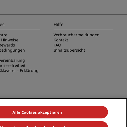
es
Hilfe
ntre
Verbrauchermeldungen
e Hinweise
Kontakt
Rewards
FAQ
sbedingungen
Inhaltsübersicht
vereinbarung
rrierefreiheit
klaverei – Erklärung
Alle Cookies akzeptieren