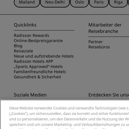
Mailand
Neu-Delhi
Oslo
Paris
Riga
Quicklinks
Mitarbeiter der
Reisebranche
Radisson Rewards
Online-Bestpreisgarantie
Partner
Blog
Reisebüros
Reiseziele
Neue und aufstrebende Hotels
Radisson Hotels APP
„Sports Approved“-Hotels
Familienfreundliche Hotels
Gesundheit & Sicherheit
Soziale Medien
Entdecken Sie uns
Marken von Radisson Hotels
Entdecken Sie die Ra
Diese Website verwendet Cookies und verwandte Technologien (wie z. 
App
(„Cookies“), um sicherzustellen, dass sie korrekt und sicher funktioni
und zu personalisieren, um den Datenverkehr und die Nutzung der Web
speichern und um unsere Marketing- und Verkaufsbemühungen zu unte