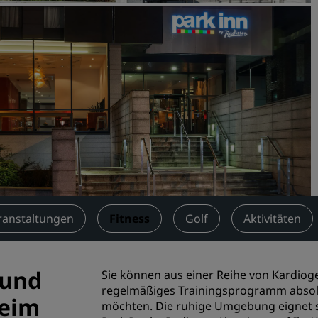
Einen Meetingraum buche
Fordern Sie ein Angebot a
Veranstaltungsorte
Branchenlösungen
Flüge suchen
Flüge suchen
Restaurants
Nach einem Restaurant su
ranstaltungen
Fitness
Golf
Aktivitäten
Digitale Services
 und
Sie können aus einer Reihe von Kardiog
Radisson Hotels App
regelmäßiges Trainingsprogramm absolv
beim
möchten. Die ruhige Umgebung eignet si