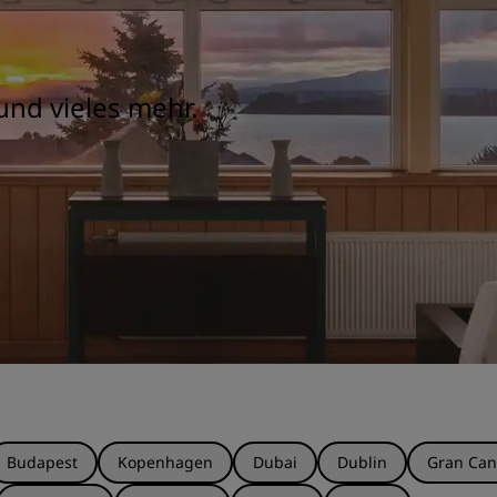
und vieles mehr.
Budapest
Kopenhagen
Dubai
Dublin
Gran Can