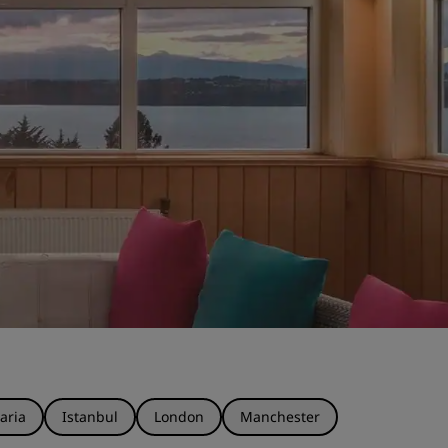
aria
Istanbul
London
Manchester