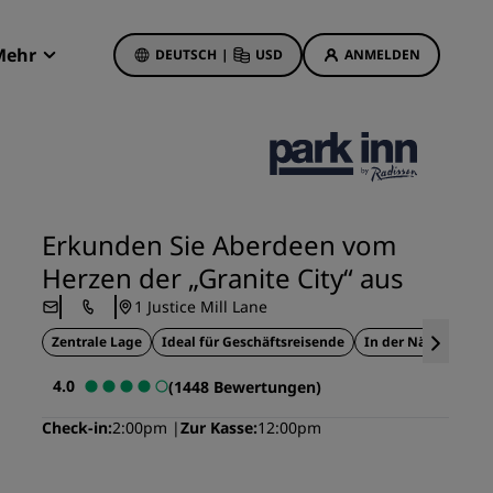
Mehr
DEUTSCH
|
USD
ANMELDEN
Radisson Rewards
Meine Buchungen
Hotelangebote
Unsere Angebote entdecken
Erkunden Sie Aberdeen vom
Bonus für die erste Buchung
Herzen der „Granite City“ aus
Deals of the Day
1 Justice Mill Lane
Im Voraus buchen
Zentrale Lage
Ideal für Geschäftsreisende
In der Nähe des Fl
Unsere Angebote anzeigen
4.0
(1448 Bewertungen)
Reisevorschläge
Check-in
2:00pm
Zur Kasse
12:00pm
Familienfreundliche Hotels
etings
Rad Pets