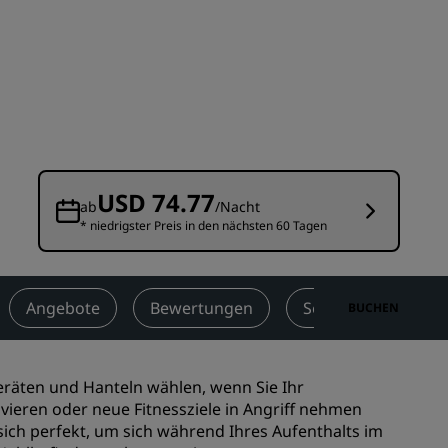
n
Hochzeitslocations
n
Nachhaltige Aufenthalte
Aufenthalte für Sportteams
Geschäftsreisender
Hotels im Stadtzentrum
Besuchen Sie unseren Blog
USD 74.77
ab
/Nacht
* niedrigster Preis in den nächsten 60 Tagen
Radisson Rewards
Entdecken Sie Radisson Rewards
chen
Vorteile
Angebote
Bewertungen
Sehenswürdigkeite
BUCHEN
So verwenden Sie Punkte
So sammeln Sie Punkte
eräten und Hanteln wählen, wenn Sie Ihr
Bookers and Planners
ieren oder neue Fitnessziele in Angriff nehmen
ch perfekt, um sich während Ihres Aufenthalts im