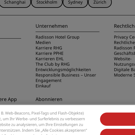
Schanghai
Stockholm
Sydney
Zürich
Unternehmen
Rechtlich
Radisson Hotel Group
Privacy Ce
Medien
Rechtlich
Karriere RHG
Radisson 
Karriere PPHE
Geschäft
Karrieren EHL
Website-
The Club by RHG
Nutzungs
Entwicklungsmöglichkeiten
Digitale Ba
Responsible Business – Unser
Moderne S
Engagement
Einkauf
ere App
Abonnieren
disson Hotels
Verpassen Sie niemals unsere
B. Web-Beacons, Pixel-Tags und Flash-Objekte)
beliebtesten Angebote
ert, um Ihr Werbe- und Surferlebnis zu verbessern
site zu analysieren, um Ihre Einstellungen zu
rstützen. Indem Sie „Alle Cookies akzeptieren“