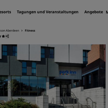
esorts
Tagungen und Veranstaltungen
Angebote
isson Aberdeen
Fitness
Finden Sie Ihr Hotel
Reiseziele
Resorts
Serviced Apartments
Flughafenhotels
Neue und geplante Hotels
Tagungen und
Veranstaltungen
Entdecken Sie Radisson Me