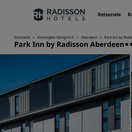
Reiseziele
R
Startseite
Vereinigtes Königreich
Aberdeen
Park Inn by Rad
Park Inn by Radisson Aberdeen
Unsere Marken
Marken von Radisson Hotels