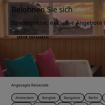
Belohnen Sie sich
Sonderpreise, exklusive Angebote 
MEHR ERFAHREN
Angesagte Reiseziele
Amsterdam
Bangkok
Bangalore
Berlin