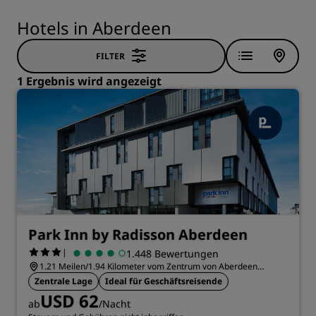
Hotels in Aberdeen
FILTER
1 Ergebnis wird angezeigt
Park Inn by Radisson Aberdeen
|
1.448 Bewertungen
1.21 Meilen/1.94 Kilometer vom Zentrum von Aberdeen
entfernt
Zentrale Lage
Ideal für Geschäftsreisende
USD 62
ab
/Nacht