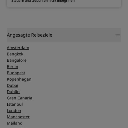
Steuern und Gebühren nicht inbegriffen
Angesagte Reiseziele
Amsterdam
Bangkok
Bangalore
Berlin
Budapest
Kopenhagen
Dubai
Dublin
Gran Canaria
Istanbul
London
Manchester
Mailand