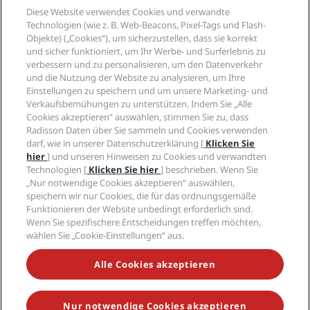
Reiseziele
Reisebüros
Diese Website verwendet Cookies und verwandte
Neue und aufstrebende Hotels
Radisson Hotel Group
Technologien (wie z. B. Web-Beacons, Pixel-Tags und Flash-
Rechtliches
Radisson Hotels APP
Objekte) („Cookies“), um sicherzustellen, dass sie korrekt
Medien
„Sports Approved“-Hotels
und sicher funktioniert, um Ihr Werbe- und Surferlebnis zu
Karriere RHG
Privacy Centre
Hilfe
Familienfreundliche Hotels
verbessern und zu personalisieren, um den Datenverkehr
Karriere PPHE
Rechtliche Hinweise
Gesundheit & Sicherheit
und die Nutzung der Website zu analysieren, um Ihre
Karrieren EHL
Radisson Rewards Geschäftsbedingungen
Einstellungen zu speichern und um unsere Marketing- und
Verbrauchermeldungen
The Club by RHG
Soziale Medien
Website-Nutzungsvereinbarung
Verkaufsbemühungen zu unterstützen. Indem Sie „Alle
Kontakt
Entwicklungsmöglichkeiten
Cookies akzeptieren“ auswählen, stimmen Sie zu, dass
Digitale Barrierefreiheit
FAQ
Marken von Radisson Hotels
Responsible Business – Unser Engagement
Radisson Daten über Sie sammeln und Cookies verwenden
Moderne Sklaverei – Erklärung
Inhaltsübersicht
darf, wie in unserer Datenschutzerklärung [
Klicken Sie
Einkauf
hier
] und unseren Hinweisen zu Cookies und verwandten
Technologien [
Klicken Sie hier
] beschrieben. Wenn Sie
„Nur notwendige Cookies akzeptieren“ auswählen,
speichern wir nur Cookies, die für das ordnungsgemäße
Funktionieren der Website unbedingt erforderlich sind.
Wenn Sie spezifischere Entscheidungen treffen möchten,
wählen Sie „Cookie-Einstellungen“ aus.
VERPASSEN SIE NIEMALS UNSERE BELIEBTESTEN
ANGEBOTE
Alle Cookies akzeptieren
Nur notwendige Cookies akzeptieren