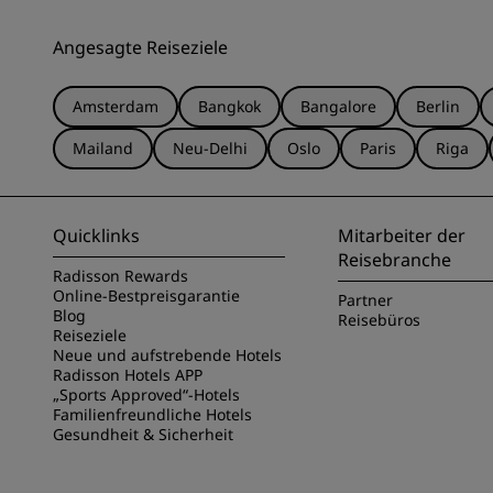
Angesagte Reiseziele
Amsterdam
Bangkok
Bangalore
Berlin
Mailand
Neu-Delhi
Oslo
Paris
Riga
Quicklinks
Mitarbeiter der
Reisebranche
Radisson Rewards
Online-Bestpreisgarantie
Partner
Blog
Reisebüros
Reiseziele
Neue und aufstrebende Hotels
Radisson Hotels APP
„Sports Approved“-Hotels
Familienfreundliche Hotels
Gesundheit & Sicherheit