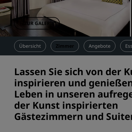
Verbundene Marken in China
ZUR GALERIE
Übersicht
Zimmer
Angebote
Es
Lassen Sie sich von der 
inspirieren und genießen
Leben in unseren aufreg
der Kunst inspirierten
Gästezimmern und Suite