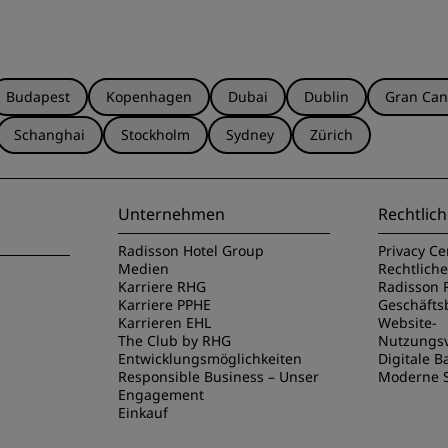
Budapest
Kopenhagen
Dubai
Dublin
Gran Can
Schanghai
Stockholm
Sydney
Zürich
Unternehmen
Rechtlich
Radisson Hotel Group
Privacy Ce
Medien
Rechtlich
Karriere RHG
Radisson 
Karriere PPHE
Geschäft
Karrieren EHL
Website-
The Club by RHG
Nutzungs
Entwicklungsmöglichkeiten
Digitale Ba
Responsible Business – Unser
Moderne S
Engagement
Einkauf