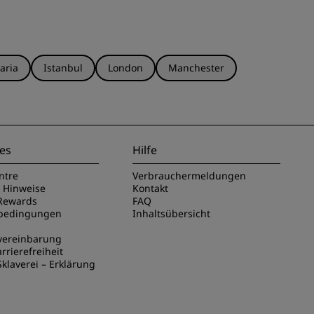
aria
Istanbul
London
Manchester
es
Hilfe
ntre
Verbrauchermeldungen
e Hinweise
Kontakt
Rewards
FAQ
sbedingungen
Inhaltsübersicht
vereinbarung
rrierefreiheit
klaverei – Erklärung