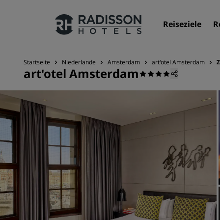
Reiseziele
R
Startseite
Niederlande
Amsterdam
art'otel Amsterdam
art'otel Amsterdam
Unsere Marken
Marken von Radisson Hotels