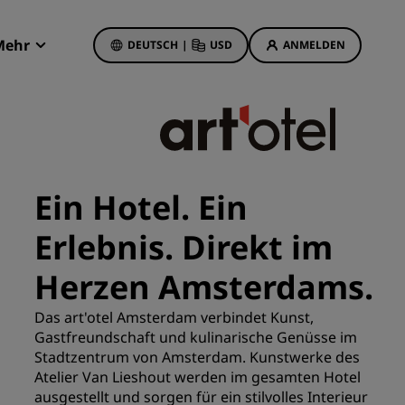
Mehr
DEUTSCH
|
USD
ANMELDEN
Radisson Rewards
Meine Buchungen
Hotelangebote
Unsere Angebote entdecken
Ein Hotel. Ein
Bonus für die erste Buchung
Erlebnis. Direkt im
Deals of the Day
Im Voraus buchen
Herzen Amsterdams.
Unsere Angebote anzeigen
Das art'otel Amsterdam verbindet Kunst,
Gastfreundschaft und kulinarische Genüsse im
Reisevorschläge
Stadtzentrum von Amsterdam. Kunstwerke des
Atelier Van Lieshout werden im gesamten Hotel
Familienfreundliche Hotels
etings
ausgestellt und sorgen für ein stilvolles Interieur
Rad Pets