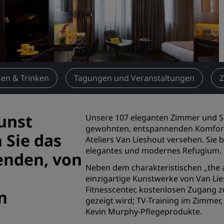
Einen Meetingraum buche
Fordern Sie ein Angebot a
Veranstaltungsorte
Branchenlösungen
sen & Trinken
Tagungen und Veranstaltungen
Z
Flüge suchen
Flüge suchen
Kunst
Unsere 107 eleganten Zimmer und S
gewohnten, entspannenden Komfort, 
Restaurants
 Sie das
Ateliers Van Lieshout versehen. Sie
elegantes und modernes Refugium.
Nach einem Restaurant su
enden, von
Neben dem charakteristischen „the ar
einzigartige Kunstwerke von Van Li
Digitale Services
Fitnesscenter, kostenlosen Zugang zu
n
Radisson Hotels App
gezeigt wird; TV-Training im Zimmer
Kevin Murphy-Pflegeprodukte.