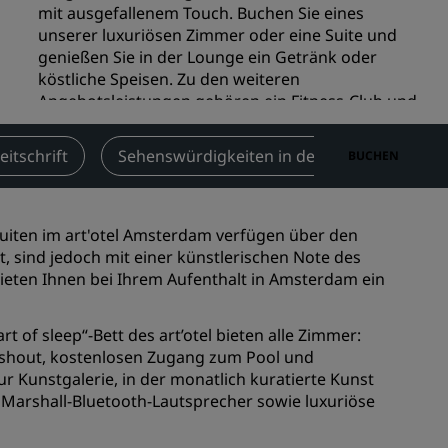
mit ausgefallenem Touch. Buchen Sie eines
n
Hochzeitslocations
unserer luxuriösen Zimmer oder eine Suite und
n
genießen Sie in der Lounge ein Getränk oder
Nachhaltige Aufenthalte
köstliche Speisen. Zu den weiteren
Aufenthalte für Sportteams
Angebotsleistungen gehören ein Fitness-Club und
Geschäftsreisender
ein großer Galeriebereich.
Hotels im Stadtzentrum
eitschrift
Sehenswürdigkeiten in der Nähe
Ser
BUCHEN
Check-in
3:00pm
Zur Kasse
12:00pm
Besuchen Sie unseren Blog
Radisson Rewards
uiten im art'otel Amsterdam verfügen über den
sind jedoch mit einer künstlerischen Note des
Entdecken Sie Radisson Rewards
 bieten Ihnen bei Ihrem Aufenthalt in Amsterdam ein
chen
Vorteile
t of sleep“-Bett des art’otel bieten alle Zimmer:
So verwenden Sie Punkte
eshout, kostenlosen Zugang zum Pool und
So sammeln Sie Punkte
r Kunstgalerie, in der monatlich kuratierte Kunst
Bookers and Planners
, Marshall-Bluetooth-Lautsprecher sowie luxuriöse