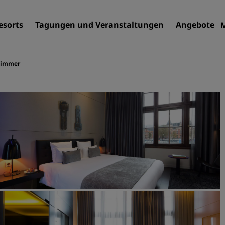
esorts
Tagungen und Veranstaltungen
Angebote
Zimmer
Finden Sie Ihr Hotel
Reiseziele
Resorts
Serviced Apartments
Flughafenhotels
Neue und geplante Hotels
Tagungen und
Veranstaltungen
Entdecken Sie Radisson Me