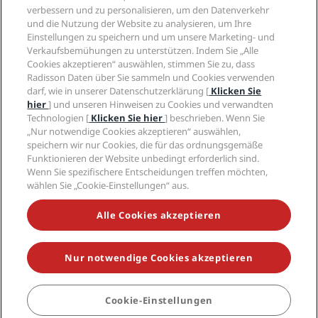
Privacy Centre
Hilfe
Familienfreundliche Hotels
verbessern und zu personalisieren, um den Datenverkehr
Karriere PPHE
Rechtliche Hinweise
Gesundheit & Sicherheit
und die Nutzung der Website zu analysieren, um Ihre
Karrieren EHL
Radisson Rewards Geschäftsbedingungen
Einstellungen zu speichern und um unsere Marketing- und
Verbrauchermeldungen
The Club by RHG
Soziale Medien
Website-Nutzungsvereinbarung
Verkaufsbemühungen zu unterstützen. Indem Sie „Alle
Kontakt
Entwicklungsmöglichkeiten
Cookies akzeptieren“ auswählen, stimmen Sie zu, dass
Digitale Barrierefreiheit
FAQ
Marken von Radisson Hotels
Responsible Business – Unser Engagement
Radisson Daten über Sie sammeln und Cookies verwenden
Moderne Sklaverei – Erklärung
Inhaltsübersicht
darf, wie in unserer Datenschutzerklärung [
Klicken Sie
Einkauf
hier
] und unseren Hinweisen zu Cookies und verwandten
Technologien [
Klicken Sie hier
] beschrieben. Wenn Sie
„Nur notwendige Cookies akzeptieren“ auswählen,
speichern wir nur Cookies, die für das ordnungsgemäße
Funktionieren der Website unbedingt erforderlich sind.
Wenn Sie spezifischere Entscheidungen treffen möchten,
wählen Sie „Cookie-Einstellungen“ aus.
VERPASSEN SIE NIEMALS UNSERE BELIEBTESTEN
ANGEBOTE
Alle Cookies akzeptieren
Nur notwendige Cookies akzeptieren
© 2026 Radisson Hotel Group.
Alle Rechte vorbehalten. RHG Radisson
Hotel Group, Radisson, Radisson RED, Radisson Blu, Radisson Collection,
Radisson Individuals, Park Plaza, Park Inn, Country Inn & Suites, Prize by
Radisson, Radisson Rewards und Radisson Meetings sind Warenzeichen
Cookie-Einstellungen
BUCHEN
der Radisson Hotel Group.