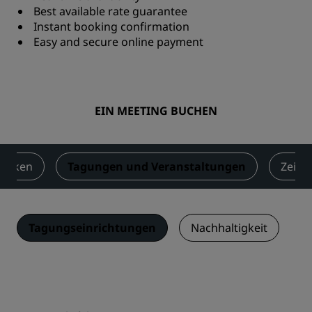
Best available rate guarantee
Instant booking confirmation
Easy and secure online payment
EIN MEETING BUCHEN
rinken
Tagungen und Veranstaltungen
Zeitsc
Tagungseinrichtungen
Nachhaltigkeit