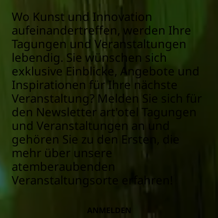
Wo Kunst und Innovation
aufeinandertreffen, werden Ihre
Tagungen und Veranstaltungen
lebendig. Sie wünschen sich
exklusive Einblicke, Angebote und
Inspirationen für Ihre nächste
Veranstaltung? Melden Sie sich für
den Newsletter art'otel Tagungen
und Veranstaltungen an und
gehören Sie zu den Ersten, die
mehr über unsere
atemberaubenden
Veranstaltungsorte erfahren!
ANMELDEN