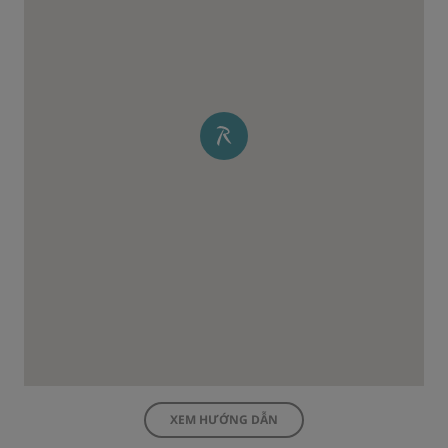
XEM HƯỚNG DẪN