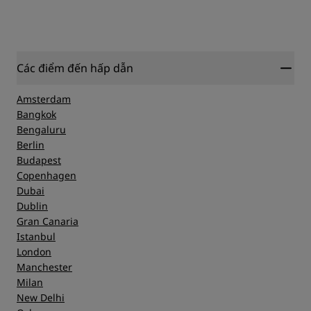
Các điểm đến hấp dẫn
Amsterdam
Bangkok
Bengaluru
Berlin
Budapest
Copenhagen
Dubai
Dublin
Gran Canaria
Istanbul
London
Manchester
Milan
New Delhi